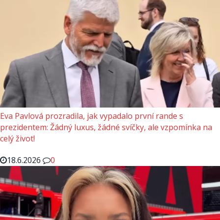
Eva Pavlová prozradila, jak vypadalo první rande s
prezidentem: Žádný luxus, žádné svíčky, ale vzpomínka na
celý život!
18.6.2026
0