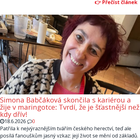
Simona Babčáková skončila s kariérou a
žije v maringotce: Tvrdí, že je šťastnější než
kdy dřív!
18.6.2026
0
Patřila k nejvýraznějším tvářím českého herectví, teď ale
posílá fanouškům jasný vzkaz: její život se mění od základů.