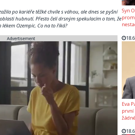
Syn O
žila po kariéře těžké chvíle s váhou, ale dnes se pyšní
promě
blasti hubnutí. Přesto čelí drsným spekulacím o tom, že
nesta
 lékem Ozempic. Co na to říká?
18.
Advertisement
Eva P
první
žádné
18.