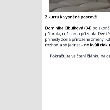
Z kurtu k vysněné postavě
Dominika Cibulková (34)
po skonče
přibrala, což sama přiznala. Dvě t
přinesly zcela přirozené změny. Kdy
rozhodla se jednat –
ne kvůli tlaku
Pokračujte ve čtení článku na da