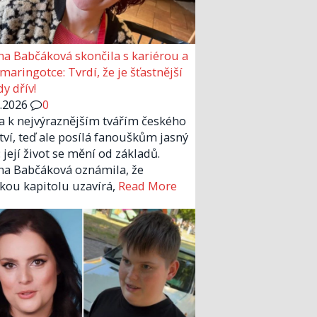
a Babčáková skončila s kariérou a
 maringotce: Tvrdí, že je šťastnější
y dřív!
6.2026
0
la k nejvýraznějším tvářím českého
tví, teď ale posílá fanouškům jasný
 její život se mění od základů.
a Babčáková oznámila, že
kou kapitolu uzavírá,
Read More