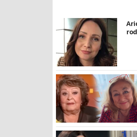
Ari
rod