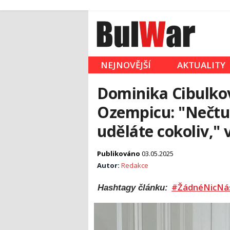
NEJNOVĚJŠÍ
AKTUALITY
Dominika Cibulková
Ozempicu: "Nečtu t
uděláte cokoliv,"
Publikováno
03.05.2025
Autor:
Redakce
#ŽádnéNicNá
Hashtagy článku: