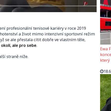
ní profesionální tenisové kariéry v roce 2019
ěhotenství a život mimo intenzivní sportovní režim
ž se ale přestala cítit dobře ve vlastním těle,
 okolí, ale pro sebe
.
Ewa F
konce
lší straně níže.
který
18.