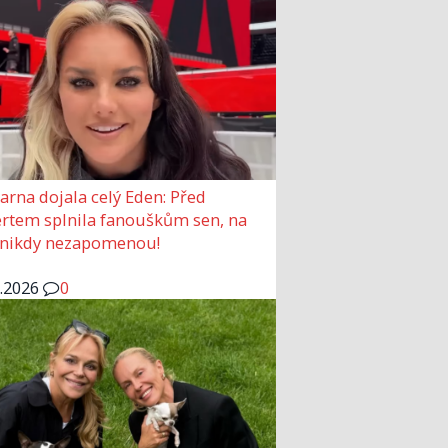
arna dojala celý Eden: Před
rtem splnila fanouškům sen, na
 nikdy nezapomenou!
6.2026
0