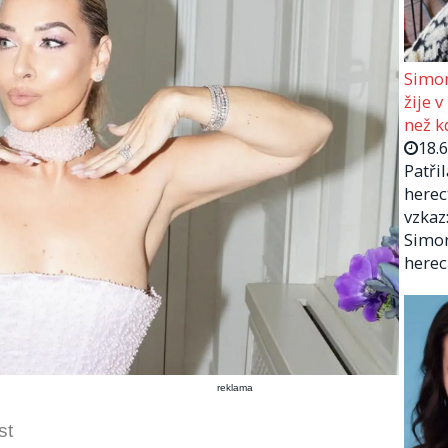
Simon
žije v
než kd
18.
Patři
herec
vzkaz:
Simon
herec
reklama
st