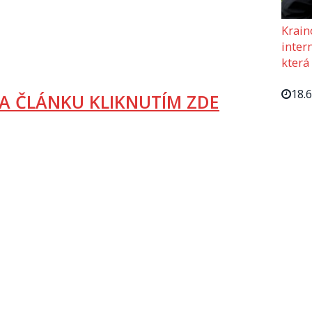
Krain
intern
která
18.
A ČLÁNKU KLIKNUTÍM ZDE