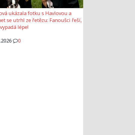
ová ukázala fotku s Havlovou a
et se utrhl ze řetězu: Fanoušci řeší,
 vypadá lépe!
6.2026
0