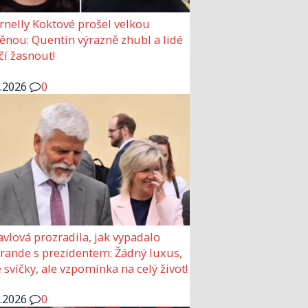
rnelly Koktové prošel velkou
nou: Quentin výrazně zhubl a lidé
čí žasnout!
6.2026
0
avlová prozradila, jak vypadalo
 rande s prezidentem: Žádný luxus,
 svíčky, ale vzpomínka na celý život!
6.2026
0