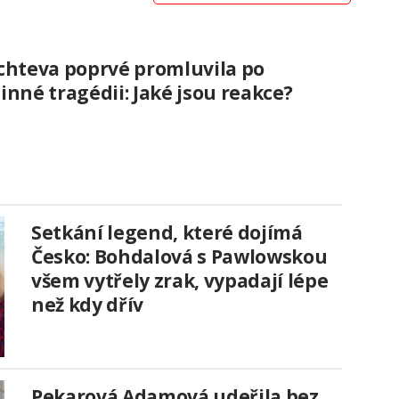
chteva poprvé promluvila po
inné tragédii: Jaké jsou reakce?
Setkání legend, které dojímá
Česko: Bohdalová s Pawlowskou
všem vytřely zrak, vypadají lépe
než kdy dřív
Pekarová Adamová udeřila bez