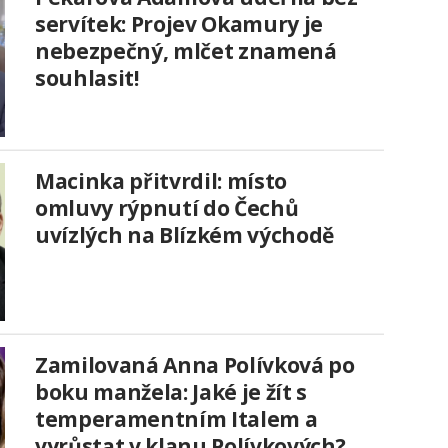
servítek: Projev Okamury je
nebezpečný, mlčet znamená
souhlasit!
Macinka přitvrdil: místo
omluvy rýpnutí do Čechů
uvízlých na Blízkém východě
Zamilovaná Anna Polívková po
boku manžela: Jaké je žít s
temperamentním Italem a
vyrůstat v klanu Polívkových?