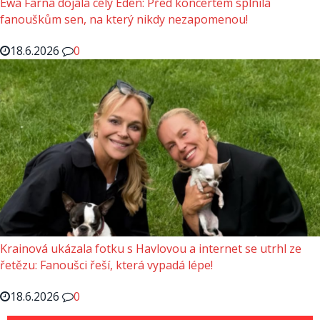
Ewa Farna dojala celý Eden: Před koncertem splnila
fanouškům sen, na který nikdy nezapomenou!
18.6.2026
0
Krainová ukázala fotku s Havlovou a internet se utrhl ze
řetězu: Fanoušci řeší, která vypadá lépe!
18.6.2026
0