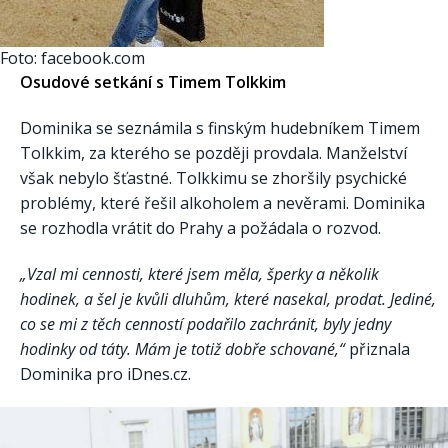
Foto: facebook.com
Osudové setkání s Timem Tolkkim
Dominika se seznámila s finským hudebníkem Timem
Tolkkim, za kterého se později provdala. Manželství
však nebylo šťastné. Tolkkimu se zhoršily psychické
problémy, které řešil alkoholem a nevěrami. Dominika
se rozhodla vrátit do Prahy a požádala o rozvod.
„Vzal mi cennosti, které jsem měla, šperky a několik
hodinek, a šel je kvůli dluhům, které nasekal, prodat. Jediné,
co se mi z těch cenností podařilo zachránit, byly jedny
hodinky od táty. Mám je totiž dobře schované,“
přiznala
Dominika pro iDnes.cz.