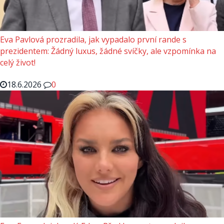
Eva Pavlová prozradila, jak vypadalo první rande s
prezidentem: Žádný luxus, žádné svíčky, ale vzpomínka na
celý život!
18.6.2026
0