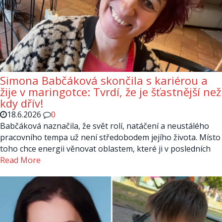
Simona Babčáková skončila s kariérou a
žije v maringotce: Tvrdí, že je šťastnější než
kdy dřív!
18.6.2026
0
Babčáková naznačila, že svět rolí, natáčení a neustálého
pracovního tempa už není středobodem jejího života. Místo
toho chce energii věnovat oblastem, které ji v posledních
Read More