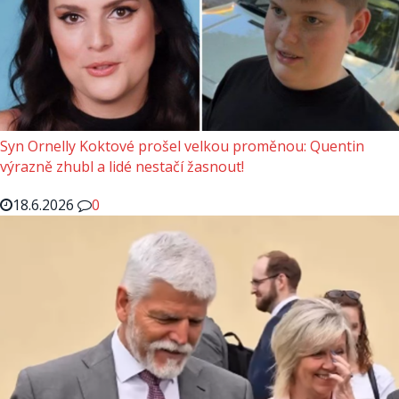
Syn Ornelly Koktové prošel velkou proměnou: Quentin
výrazně zhubl a lidé nestačí žasnout!
18.6.2026
0