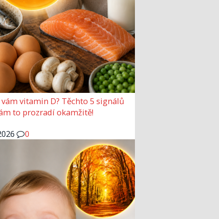
 vám vitamin D? Těchto 5 signálů
vám to prozradí okamžitě!
2026
0