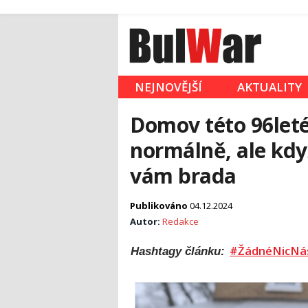
NEJNOVĚJŠÍ
AKTUALITY
Domov této 96let
normálně, ale když
vám brada
Publikováno
04.12.2024
Autor:
Redakce
#ŽádnéNicNá
Hashtagy článku: