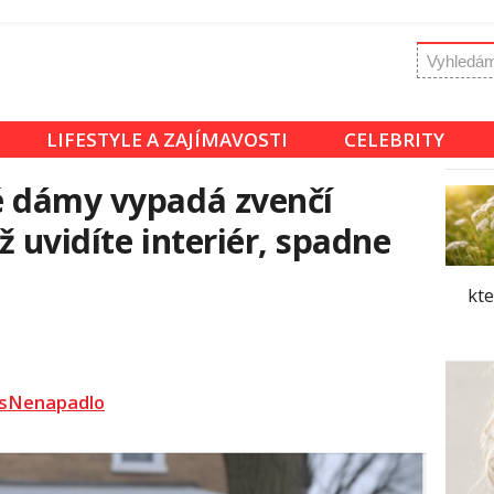
LIFESTYLE A ZAJÍMAVOSTI
CELEBRITY
é dámy vypadá zvenčí
 uvidíte interiér, spadne
kte
sNenapadlo