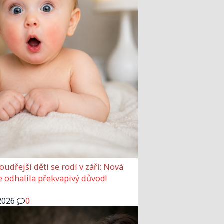
udřejší děti se rodí v září: Nová
e odhalila překvapivý důvod!
2026
0