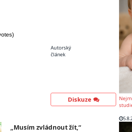
votes)
Autorský
článek
Nejmo
Diskuze
studi
5.8.
„Musím zvládnout žít,“