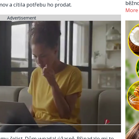
běžno
ov a cítila potřebu ho prodat.
More
Advertisement
a mu čelist. Dům vypadal úžasně. Připadalo mi to