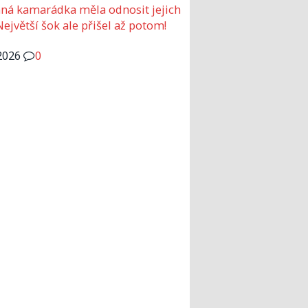
ná kamarádka měla odnosit jejich
Největší šok ale přišel až potom!
2026
0