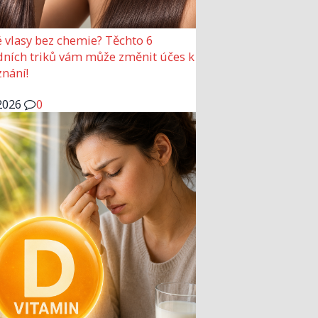
 vlasy bez chemie? Těchto 6
dních triků vám může změnit účes k
nání!
2026
0