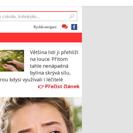
Rychlá navigace:
Většina lidí ji přehlíží
na louce. Přitom
tahle nenápadná
bylina skrývá sílu,
rou kdysi využívali i léčitelé