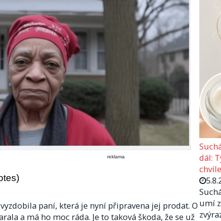
Suchá
dál: 
reklama
chvíle
otes)
5.8.
Suchá
umí z
vyzdobila paní, která je nyní připravena jej prodat. O
zvýra
rala a má ho moc ráda. Je to taková škoda, že se už