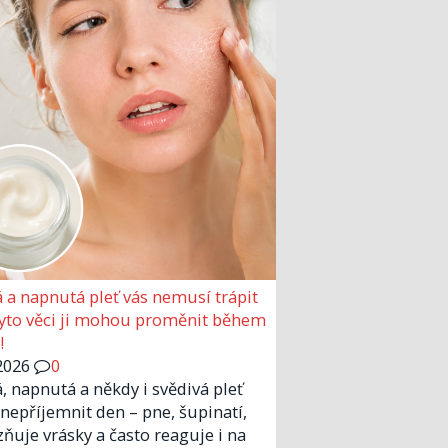
 a napnutá pleť vás nemusí trápit
Tyto věci ji mohou proměnit během
!
2026
0
, napnutá a někdy i svědivá pleť
nepříjemnit den – pne, šupinatí,
zňuje vrásky a často reaguje i na