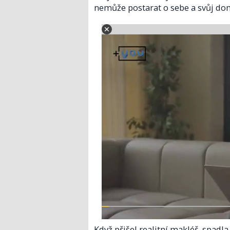
nemůže postarat o sebe a svůj dom
Když přišel realitní makléř, spadl