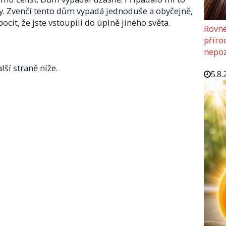
y. Zvenčí tento dům vypadá jednoduše a obyčejně,
ocit, že jste vstoupili do úplně jiného světa.
Rovné
příro
nepoz
lší straně níže.
5.8.