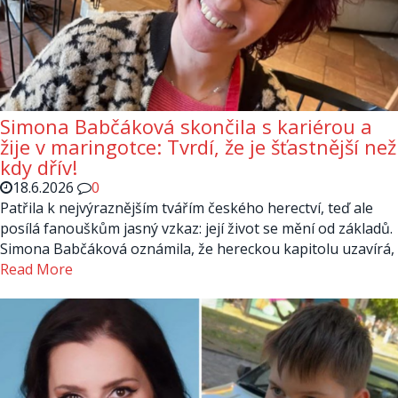
Simona Babčáková skončila s kariérou a
žije v maringotce: Tvrdí, že je šťastnější než
kdy dřív!
18.6.2026
0
Patřila k nejvýraznějším tvářím českého herectví, teď ale
posílá fanouškům jasný vzkaz: její život se mění od základů.
Simona Babčáková oznámila, že hereckou kapitolu uzavírá,
Read More