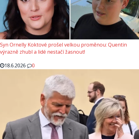
Syn Ornelly Koktové prošel velkou proměnou: Quentin
výrazně zhubl a lidé nestačí žasnout!
18.6.2026
0