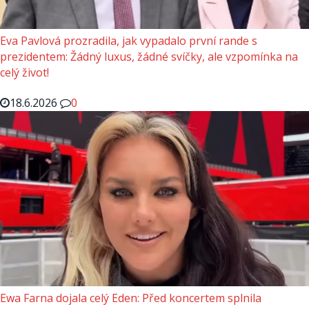
Eva Pavlová prozradila, jak vypadalo první rande s
prezidentem: Žádný luxus, žádné svíčky, ale vzpomínka na
celý život!
18.6.2026
0
Ewa Farna dojala celý Eden: Před koncertem splnila