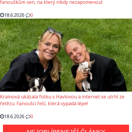
fanouškům sen, na který nikdy nezapomenou!
18.6.2026
0
Krainová ukázala fotku s Havlovou a internet se utrhl ze
řetězu: Fanoušci řeší, která vypadá lépe!
18.6.2026
0
NEJOBLÍBENEJŠÍ ČLÁNKY