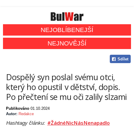
NEJOBLÍBENEJŠÍ
NEJNOVĚJŠÍ
Sdílet
Dospělý syn poslal svému otci,
který ho opustil v dětství, dopis.
Po přečtení se mu oči zalily slzami
Publikováno
01.10.2024
Autor:
Redakce
#ŽádnéNicNásNenapadlo
Hashtagy článku: