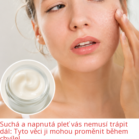
Suchá a napnutá pleť vás nemusí trápit
dál: Tyto věci ji mohou proměnit během
chvíle!