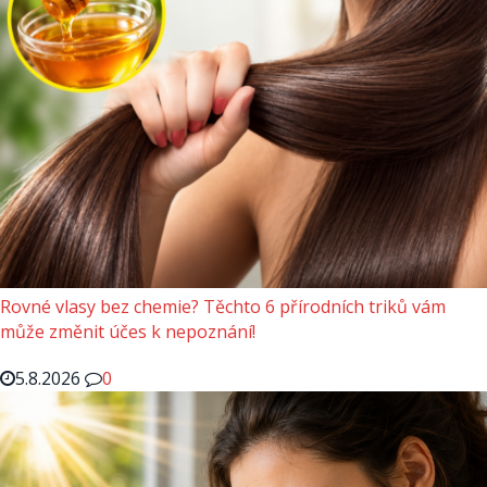
Rovné vlasy bez chemie? Těchto 6 přírodních triků vám
může změnit účes k nepoznání!
5.8.2026
0