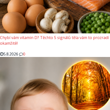
Chybí vám vitamin D? Těchto 5 signálů těla vám to prozradí
okamžitě!
5.8.2026
0