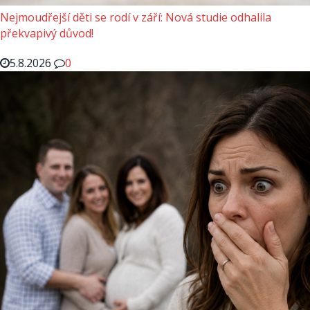
Nejmoudřejší děti se rodí v září: Nová studie odhalila
překvapivý důvod!
5.8.2026
0