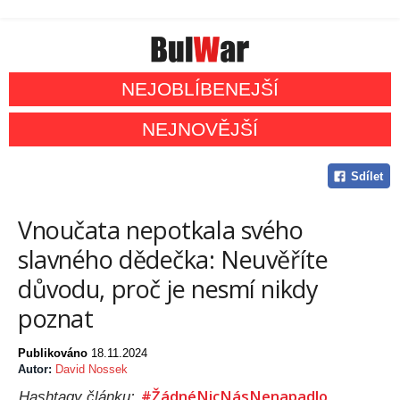
NEJOBLÍBENEJŠÍ
NEJNOVĚJŠÍ
Sdílet
Vnoučata nepotkala svého
slavného dědečka: Neuvěříte
důvodu, proč je nesmí nikdy
poznat
Publikováno
18.11.2024
Autor:
David Nossek
#ŽádnéNicNásNenapadlo
Hashtagy článku: