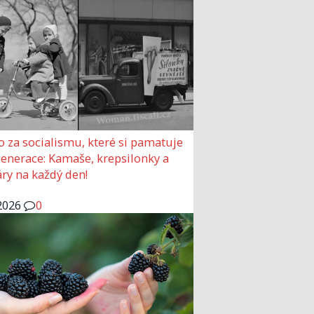
o za socialismu, které si pamatuje
generace: Kamaše, krepsilonky a
ry na každý den!
2026
0