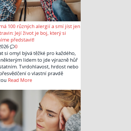
má 100 různých alergií a smí jíst jen
ravin: Její život je boj, který si
me představit!
2026
0
at si omyl bývá těžké pro každého,
 některým lidem to jde výrazně hůř
statním. Tvrdohlavost, hrdost nebo
 přesvědčení o vlastní pravdě
žou
Read More