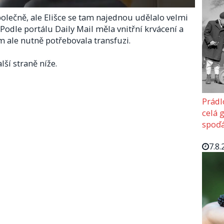
společně, ale Elišce se tam najednou udělalo velmi
 Podle portálu Daily Mail měla vnitřní krvácení a
m ale nutně potřebovala transfuzi.
lší straně níže.
Prádl
celá 
spoďá
7.8.