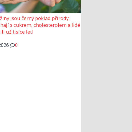
žiny jsou černý poklad přírody:
ají s cukrem, cholesterolem a lidé
ili už tisíce let!
2026
0