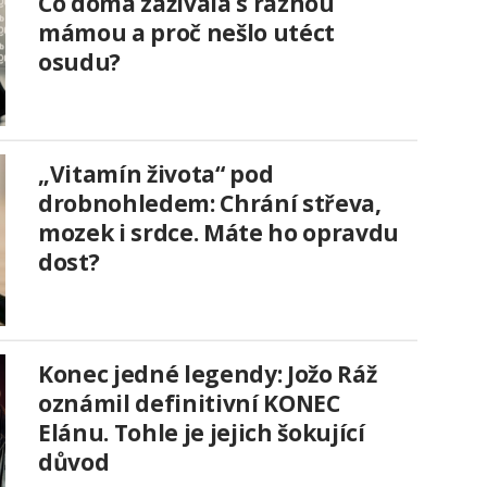
Co doma zažívala s ráznou
mámou a proč nešlo utéct
osudu?
„Vitamín života“ pod
drobnohledem: Chrání střeva,
mozek i srdce. Máte ho opravdu
dost?
Konec jedné legendy: Jožo Ráž
oznámil definitivní KONEC
Elánu. Tohle je jejich šokující
důvod