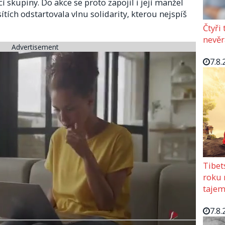
í skupiny. Do akce se proto zapojil i její manžel
ítích odstartovala vlnu solidarity, kterou nejspíš
Čtyři
nevěr
Advertisement
7.8.
Tibet
roku 
tajem
7.8.