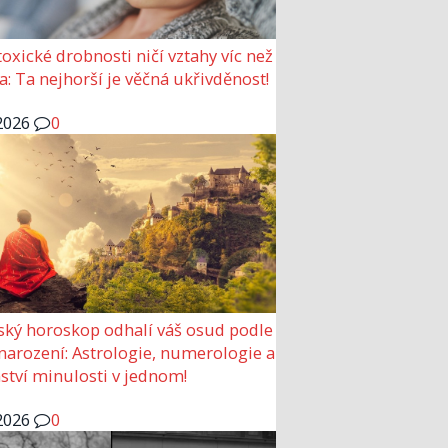
 toxické drobnosti ničí vztahy víc než
a: Ta nejhorší je věčná ukřivděnost!
2026
0
ský horoskop odhalí váš osud podle
narození: Astrologie, numerologie a
ství minulosti v jednom!
2026
0