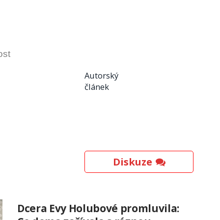
ost
Autorský
článek
Diskuze
Dcera Evy Holubové promluvila: