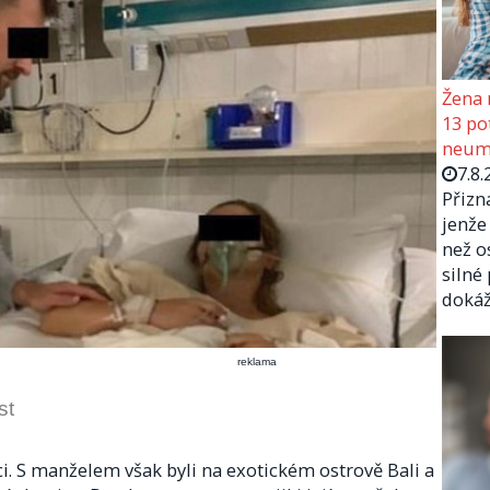
Žena 
13 pot
neumí
7.8.
Přizn
jenže
než o
silné
doká
reklama
st
i. S manželem však byli na exotickém ostrově Bali a