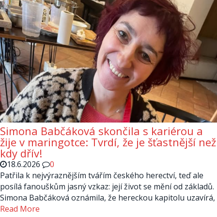
Simona Babčáková skončila s kariérou a
žije v maringotce: Tvrdí, že je šťastnější než
kdy dřív!
18.6.2026
0
Patřila k nejvýraznějším tvářím českého herectví, teď ale
posílá fanouškům jasný vzkaz: její život se mění od základů.
Simona Babčáková oznámila, že hereckou kapitolu uzavírá,
Read More