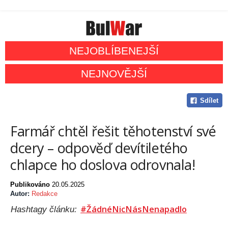
NEJOBLÍBENEJŠÍ
NEJNOVĚJŠÍ
Sdílet
Farmář chtěl řešit těhotenství své
dcery – odpověď devítiletého
chlapce ho doslova odrovnala!
Publikováno
20.05.2025
Autor:
Redakce
#ŽádnéNicNásNenapadlo
Hashtagy článku: