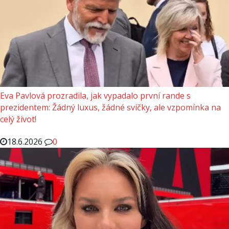
Eva Pavlová prozradila, jak vypadalo první rande s
prezidentem: Žádný luxus, žádné svíčky, ale vzpomínka na
celý život!
18.6.2026
0