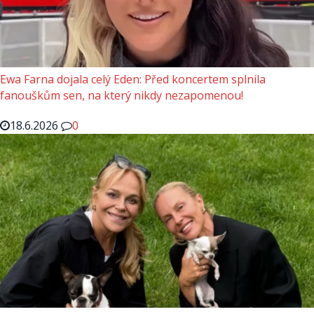
Ewa Farna dojala celý Eden: Před koncertem splnila
fanouškům sen, na který nikdy nezapomenou!
18.6.2026
0