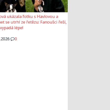
ová ukázala fotku s Havlovou a
et se utrhl ze řetězu: Fanoušci řeší,
 vypadá lépe!
6.2026
0