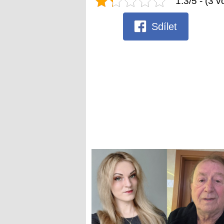
1.3/5 - (3 v
Sdílet