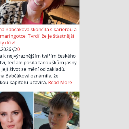
a Babčáková skončila s kariérou a
 maringotce: Tvrdí, že je šťastnější
y dřív!
6.2026
0
la k nejvýraznějším tvářím českého
tví, teď ale posílá fanouškům jasný
 její život se mění od základů.
a Babčáková oznámila, že
kou kapitolu uzavírá,
Read More