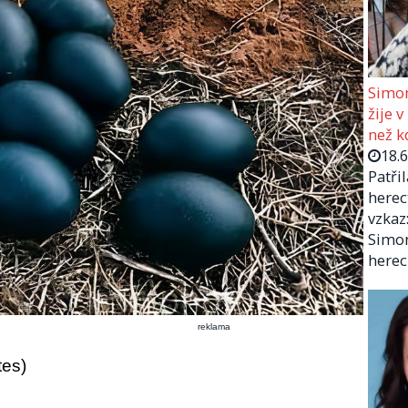
Simon
žije v
než kd
18.
Patři
herec
vzkaz:
Simon
herec
reklama
tes)