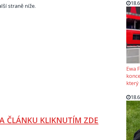
18.
lší straně níže.
Ewa F
konce
který
18.
A ČLÁNKU KLIKNUTÍM ZDE