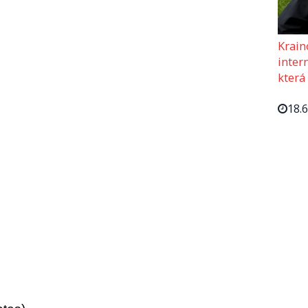
Krain
intern
která
18.