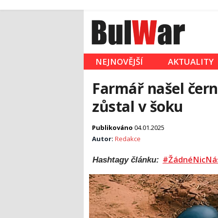
NEJNOVĚJŠÍ
AKTUALITY
Farmář našel černá
zůstal v šoku
Publikováno
04.01.2025
Autor:
Redakce
#ŽádnéNicNá
Hashtagy článku: