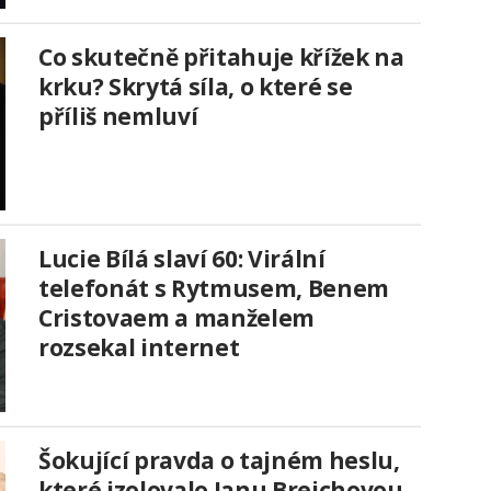
Co skutečně přitahuje křížek na
krku? Skrytá síla, o které se
příliš nemluví
Lucie Bílá slaví 60: Virální
telefonát s Rytmusem, Benem
Cristovaem a manželem
rozsekal internet
Šokující pravda o tajném heslu,
které izolovalo Janu Brejchovou