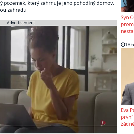
lký pozemek, který zahrnuje jeho pohodlný domov,
vou zahradu.
Syn O
Advertisement
promě
nesta
18.
Eva P
první
žádné