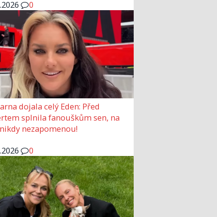
6.2026
0
arna dojala celý Eden: Před
rtem splnila fanouškům sen, na
 nikdy nezapomenou!
6.2026
0