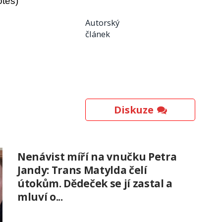
otes)
Autorský
článek
Diskuze
Nenávist míří na vnučku Petra
Jandy: Trans Matylda čelí
útokům. Dědeček se jí zastal a
mluví o...