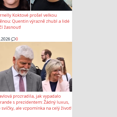
rnelly Koktové prošel velkou
nou: Quentin výrazně zhubl a lidé
čí žasnout!
6.2026
0
avlová prozradila, jak vypadalo
 rande s prezidentem: Žádný luxus,
 svíčky, ale vzpomínka na celý život!