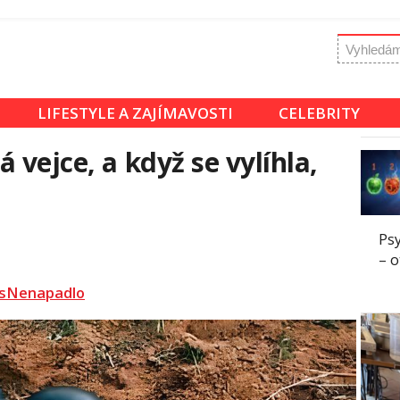
LIFESTYLE A ZAJÍMAVOSTI
CELEBRITY
 vejce, a když se vylíhla,
Psy
– o
sNenapadlo