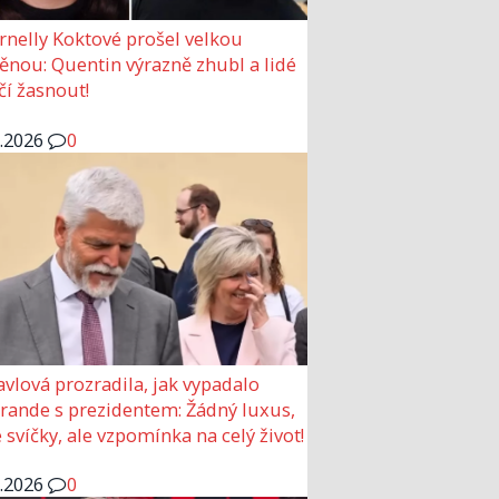
rnelly Koktové prošel velkou
nou: Quentin výrazně zhubl a lidé
čí žasnout!
6.2026
0
avlová prozradila, jak vypadalo
 rande s prezidentem: Žádný luxus,
 svíčky, ale vzpomínka na celý život!
6.2026
0