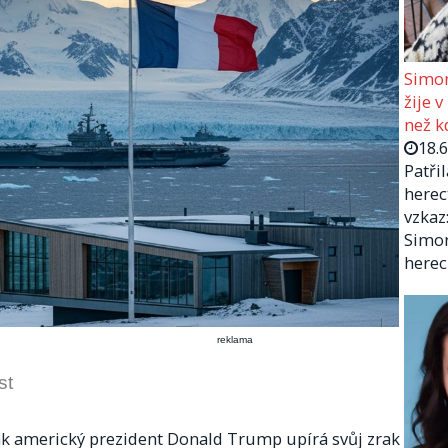
Simon
žije v
než kd
18.
Patři
herec
vzkaz:
Simon
herec
reklama
st
jak americký prezident Donald Trump upírá svůj zrak