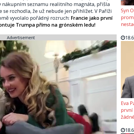
 v nákupním seznamu realitního magnáta, přišla
Syn O
 se rozhodla, že už nebude jen přihlížet. V Paříži
promě
domě vyvolalo pořádný rozruch:
Francie jako první
nesta
ontuje Trumpa přímo na grónském ledu!
18.
Advertisement
Eva P
první
žádné
18.