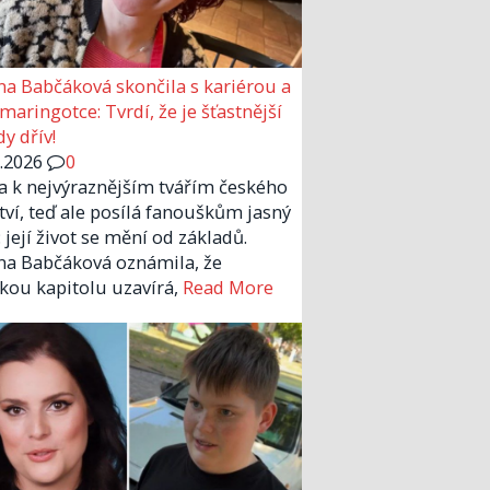
a Babčáková skončila s kariérou a
 maringotce: Tvrdí, že je šťastnější
y dřív!
6.2026
0
la k nejvýraznějším tvářím českého
tví, teď ale posílá fanouškům jasný
 její život se mění od základů.
a Babčáková oznámila, že
kou kapitolu uzavírá,
Read More