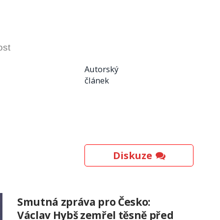
ost
Autorský
článek
Diskuze
Smutná zpráva pro Česko:
Václav Hybš zemřel těsně před