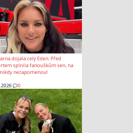
arna dojala celý Eden: Před
rtem splnila fanouškům sen, na
 nikdy nezapomenou!
6.2026
0