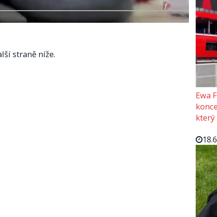
lší straně níže.
Ewa F
konce
který
18.