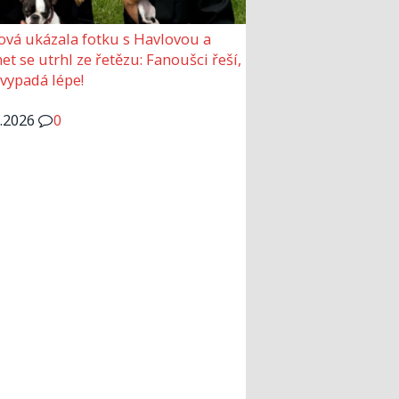
ová ukázala fotku s Havlovou a
et se utrhl ze řetězu: Fanoušci řeší,
 vypadá lépe!
6.2026
0