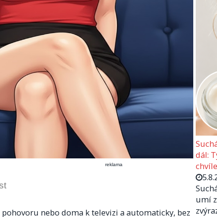
Suchá
dál: 
chvíle
reklama
5.8.
st
Suchá
umí z
zvýra
í pohovoru nebo doma k televizi a automaticky, bez