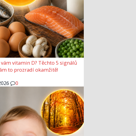
 vám vitamin D? Těchto 5 signálů
vám to prozradí okamžitě!
2026
0