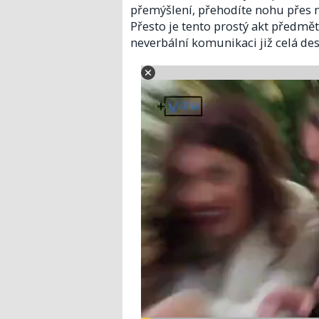
přemýšlení, přehodíte nohu přes n
Přesto je tento prostý akt předm
neverbální komunikaci již celá dese