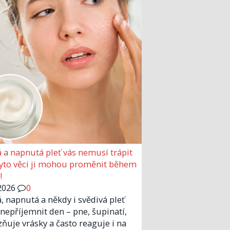
 a napnutá pleť vás nemusí trápit
Tyto věci ji mohou proměnit během
!
2026
0
, napnutá a někdy i svědivá pleť
nepříjemnit den – pne, šupinatí,
zňuje vrásky a často reaguje i na