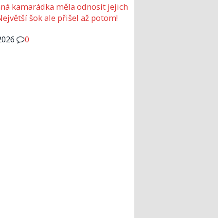
ná kamarádka měla odnosit jejich
Největší šok ale přišel až potom!
2026
0