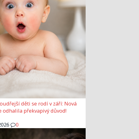
udřejší děti se rodí v září: Nová
e odhalila překvapivý důvod!
2026
0