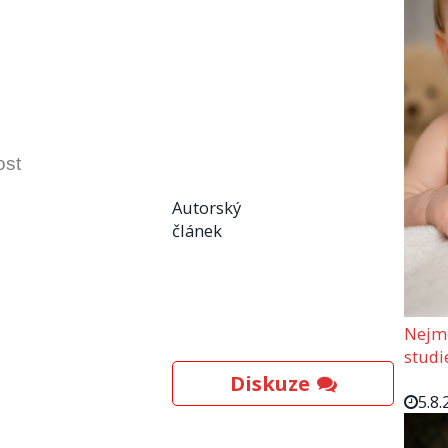
ost
Autorský
článek
Nejmo
studi
Diskuze
5.8.