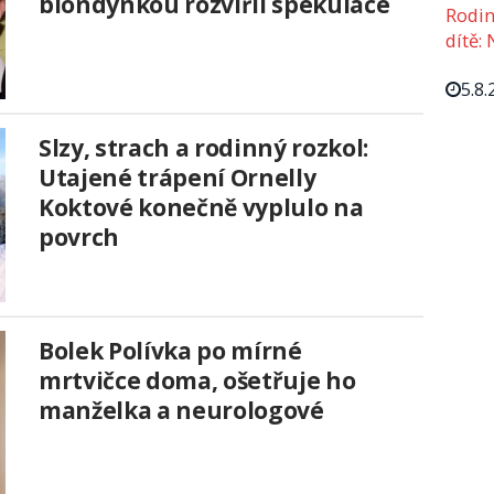
blondýnkou rozvířil spekulace
Rodin
dítě: 
5.8.
Slzy, strach a rodinný rozkol:
Utajené trápení Ornelly
Koktové konečně vyplulo na
povrch
Bolek Polívka po mírné
mrtvičce doma, ošetřuje ho
manželka a neurologové