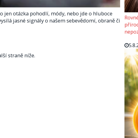
e to jen otázka pohodlí, módy, nebo jde o hluboce
Rovné
vysílá jasné signály o našem sebevědomí, obraně či
příro
nepoz
5.8.
lší straně níže.