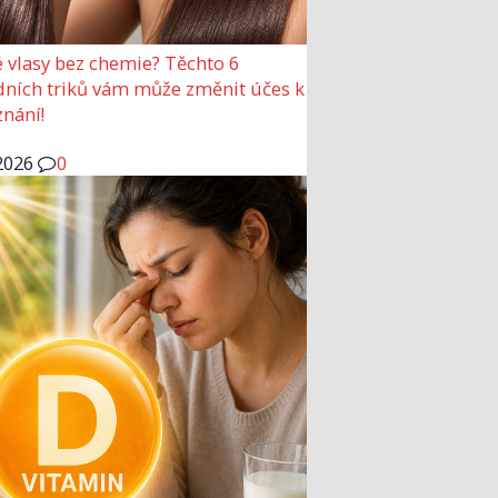
 vlasy bez chemie? Těchto 6
dních triků vám může změnit účes k
nání!
2026
0