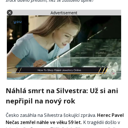
srdce dávno předtím, než se zastavilo úplně?
Advertisement
Náhlá smrt na Silvestra: Už si ani
nepřipil na nový rok
Česko zasáhla na Silvestra šokující zpráva.
Herec Pavel
Nečas zemřel náhle ve věku 59 let.
K tragédii došlo v