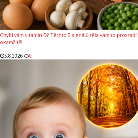
Chybí vám vitamin D? Těchto 5 signálů těla vám to prozradí
okamžitě!
5.8.2026
0