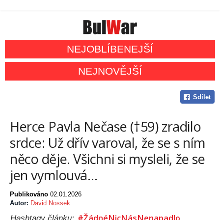
NEJOBLÍBENEJŠÍ
NEJNOVĚJŠÍ
Sdílet
Herce Pavla Nečase (†59) zradilo
srdce: Už dřív varoval, že se s ním
něco děje. Všichni si mysleli, že se
jen vymlouvá…
Publikováno
02.01.2026
Autor:
David Nossek
#ŽádnéNicNásNenapadlo
Hashtagy článku: