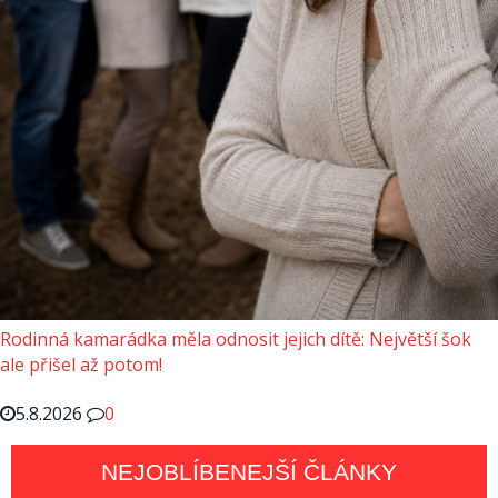
Rodinná kamarádka měla odnosit jejich dítě: Největší šok
ale přišel až potom!
5.8.2026
0
NEJOBLÍBENEJŠÍ ČLÁNKY