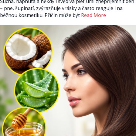
Suchá, napnutá a někdy i svědivá pleť umí znepříjemnit den
– pne, šupinatí, zvýrazňuje vrásky a často reaguje i na
běžnou kosmetiku. Příčin může být
Read More