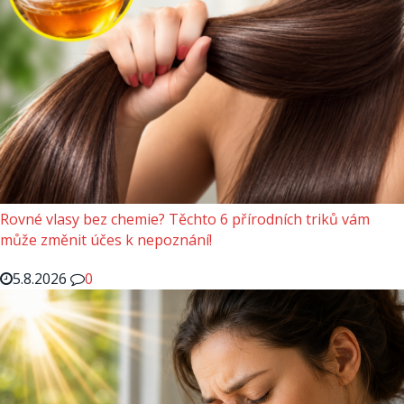
Rovné vlasy bez chemie? Těchto 6 přírodních triků vám
může změnit účes k nepoznání!
5.8.2026
0