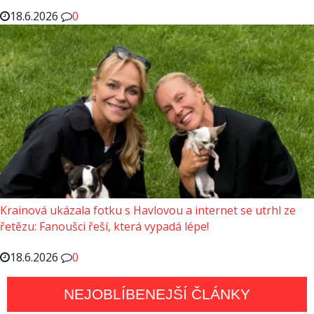
18.6.2026
0
Krainová ukázala fotku s Havlovou a internet se utrhl ze
řetězu: Fanoušci řeší, která vypadá lépe!
18.6.2026
0
NEJOBLÍBENEJŠÍ ČLÁNKY