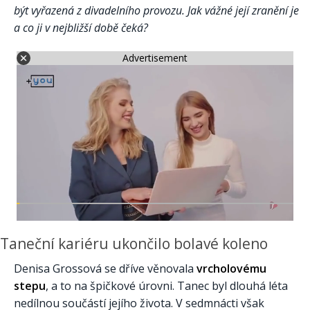
být vyřazená z divadelního provozu. Jak vážné její zranění je
a co ji v nejbližší době čeká?
Advertisement
Taneční kariéru ukončilo bolavé koleno
Denisa Grossová se dříve věnovala
vrcholovému
stepu
, a to na špičkové úrovni. Tanec byl dlouhá léta
nedílnou součástí jejího života. V sedmnácti však