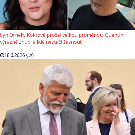
Syn Ornelly Koktové prošel velkou proměnou: Quentin
výrazně zhubl a lidé nestačí žasnout!
18.6.2026
0