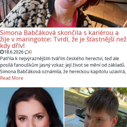
Simona Babčáková skončila s kariérou a
žije v maringotce: Tvrdí, že je šťastnější než
kdy dřív!
18.6.2026
0
Patřila k nejvýraznějším tvářím českého herectví, teď ale
posílá fanouškům jasný vzkaz: její život se mění od základů.
Simona Babčáková oznámila, že hereckou kapitolu uzavírá,
Read More