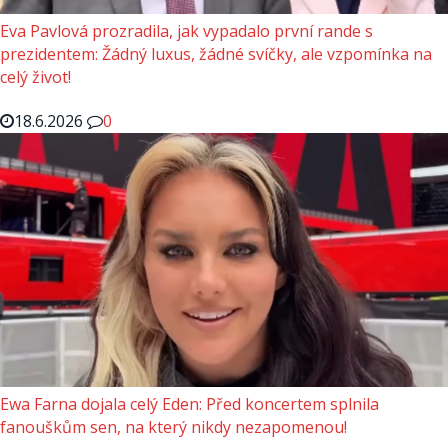
Eva Pavlová prozradila, jak vypadalo první rande s
prezidentem: Žádný luxus, žádné svíčky, ale vzpomínka na
celý život!
18.6.2026
0
Ewa Farna dojala celý Eden: Před koncertem splnila
fanouškům sen, na který nikdy nezapomenou!