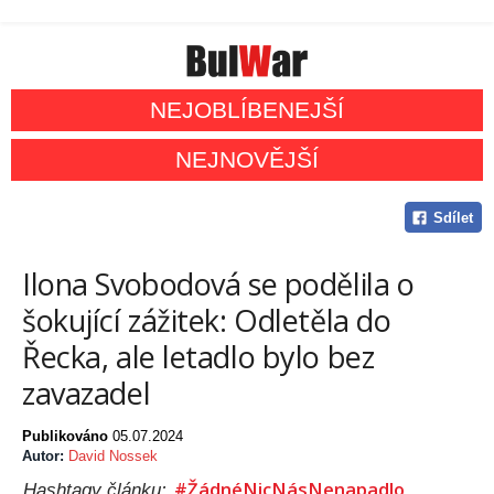
NEJOBLÍBENEJŠÍ
NEJNOVĚJŠÍ
Sdílet
Ilona Svobodová se podělila o
šokující zážitek: Odletěla do
Řecka, ale letadlo bylo bez
zavazadel
Publikováno
05.07.2024
Autor:
David Nossek
#ŽádnéNicNásNenapadlo
Hashtagy článku: