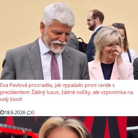
Eva Pavlová prozradila, jak vypadalo první rande s
prezidentem: Žádný luxus, žádné svíčky, ale vzpomínka na
celý život!
18.6.2026
0