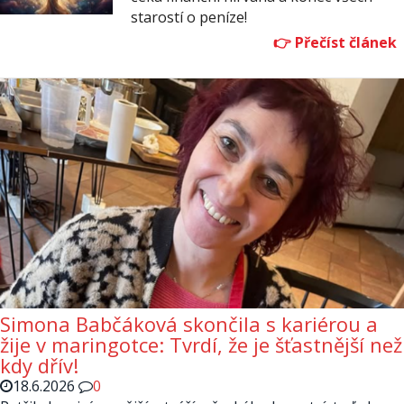
starostí o peníze!
Simona Babčáková skončila s kariérou a
žije v maringotce: Tvrdí, že je šťastnější než
kdy dřív!
18.6.2026
0