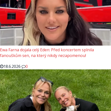
Ewa Farna dojala celý Eden: Před koncertem splnila
fanouškům sen, na který nikdy nezapomenou!
18.6.2026
0