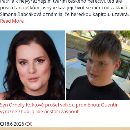
Patřila k nejvýraznějším tvářím českého herectví, teď ale
posílá fanouškům jasný vzkaz: její život se mění od základů.
Simona Babčáková oznámila, že hereckou kapitolu uzavírá,
Read More
Syn Ornelly Koktové prošel velkou proměnou: Quentin
výrazně zhubl a lidé nestačí žasnout!
18.6.2026
0