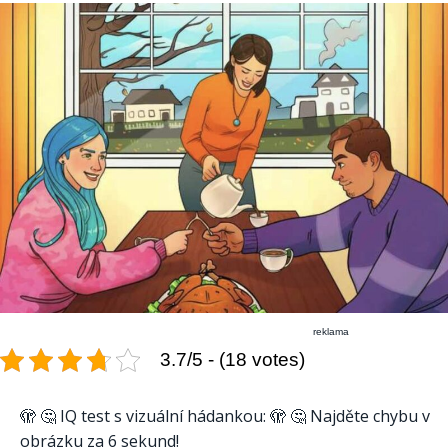
reklama
3.7/5 - (18 votes)
🫣 🤔 IQ test s vizuální hádankou: 🫣 🤔 Najděte chybu v
obrázku za 6 sekund!