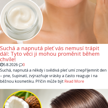
Suchá a napnutá pleť vás nemusí trápit
dál: Tyto věci ji mohou proměnit během
chvíle!
5.8.2026
0
Suchá, napnutá a někdy i svědivá pleť umí znepříjemnit den
– pne, šupinatí, zvýrazňuje vrásky a často reaguje i na
běžnou kosmetiku. Příčin může být
Read More