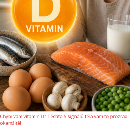
Chybí vám vitamin D? Těchto 5 signálů těla vám to prozradí
okamžitě!