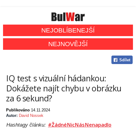
NEJOBLÍBENEJŠÍ
NEJNOVĚJŠÍ
Sdílet
IQ test s vizuální hádankou:
Dokážete najít chybu v obrázku
za 6 sekund?
Publikováno
14.11.2024
Autor:
David Nossek
#ŽádnéNicNásNenapadlo
Hashtagy článku: