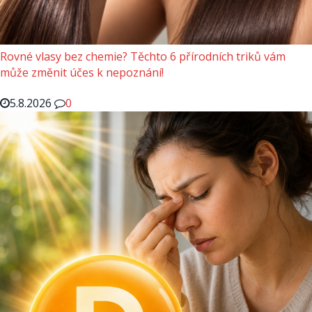
Rovné vlasy bez chemie? Těchto 6 přírodních triků vám
může změnit účes k nepoznání!
5.8.2026
0