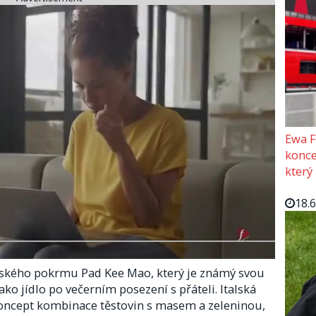
Ewa F
konce
který
18.
ajského pokrmu Pad Kee Mao, který je známý svou
ko jídlo po večerním posezení s přáteli. Italská
oncept kombinace těstovin s masem a zeleninou,