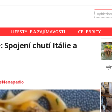
LIFESTYLE A ZAJÍMAVOSTI
CELEBRITY
: Spojení chutí Itálie a
výr
sNenapadlo