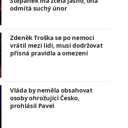
Štěpánek má zcela jasno, ona
odmítá suchý únor
Zdeněk Troška se po nemoci
vrátil mezi lidi, musí dodržovat
přísná pravidla a omezení
Vláda by neměla obsahovat
osoby ohrožující Česko,
prohlásil Pavel