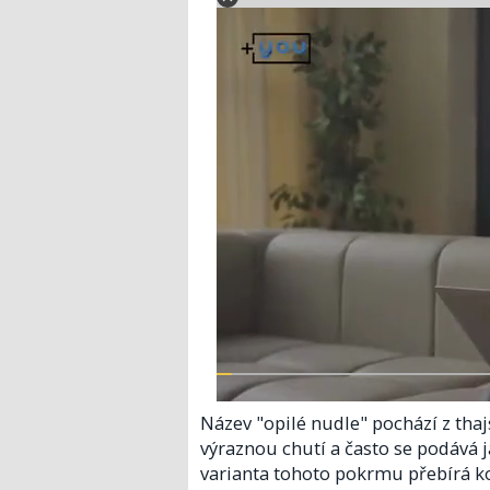
Název "opilé nudle" pochází z th
výraznou chutí a často se podává ja
varianta tohoto pokrmu přebírá k