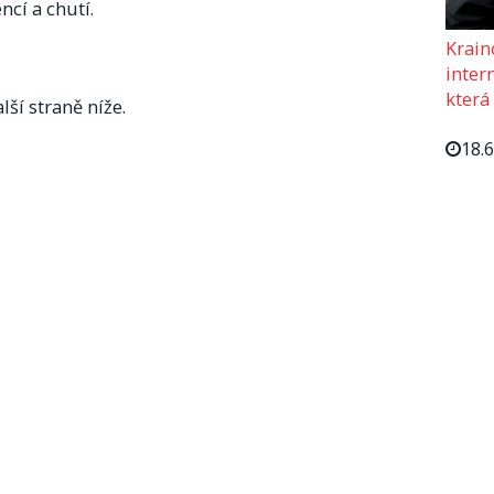
ncí a chutí.
Krain
intern
která
lší straně níže.
18.