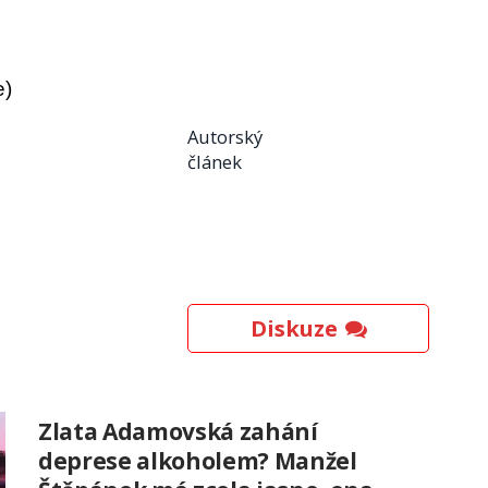
e)
Autorský
článek
Diskuze
Zlata Adamovská zahání
deprese alkoholem? Manžel