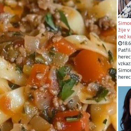
Simon
žije v
než kd
18.
Patři
herec
vzkaz:
Simon
herec