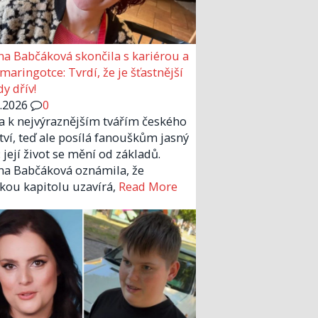
a Babčáková skončila s kariérou a
 maringotce: Tvrdí, že je šťastnější
y dřív!
6.2026
0
la k nejvýraznějším tvářím českého
tví, teď ale posílá fanouškům jasný
 její život se mění od základů.
a Babčáková oznámila, že
kou kapitolu uzavírá,
Read More