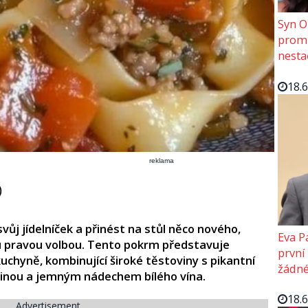
Syn O
promě
nesta
18.
reklama
)
vůj jídelníček a přinést na stůl něco nového,
Eva P
ou pravou volbou. Tento pokrm představuje
první
kuchyně, kombinující široké těstoviny s pikantní
žádné
eninou a jemným nádechem bílého vína.
18.
Advertisement