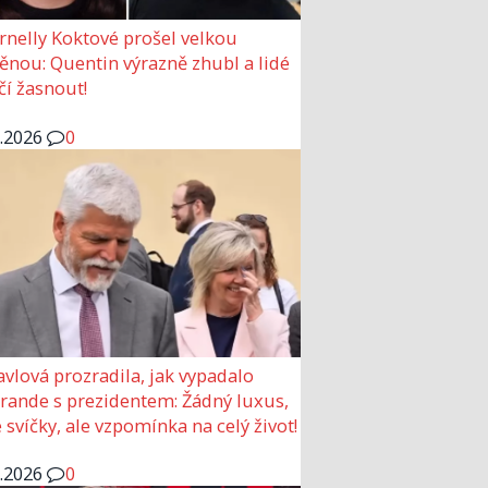
rnelly Koktové prošel velkou
nou: Quentin výrazně zhubl a lidé
čí žasnout!
6.2026
0
avlová prozradila, jak vypadalo
 rande s prezidentem: Žádný luxus,
 svíčky, ale vzpomínka na celý život!
6.2026
0