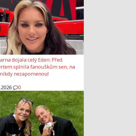
arna dojala celý Eden: Před
rtem splnila fanouškům sen, na
 nikdy nezapomenou!
6.2026
0