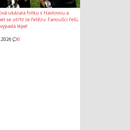
ová ukázala fotku s Havlovou a
et se utrhl ze řetězu: Fanoušci řeší,
 vypadá lépe!
6.2026
0