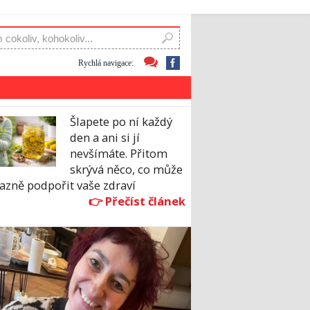
Rychlá navigace:
Šlapete po ní každý
den a ani si jí
nevšímáte. Přitom
skrývá něco, co může
azně podpořit vaše zdraví