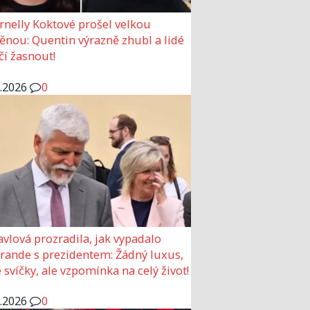
rnelly Koktové prošel velkou
nou: Quentin výrazně zhubl a lidé
čí žasnout!
6.2026
0
avlová prozradila, jak vypadalo
 rande s prezidentem: Žádný luxus,
 svíčky, ale vzpomínka na celý život!
6.2026
0