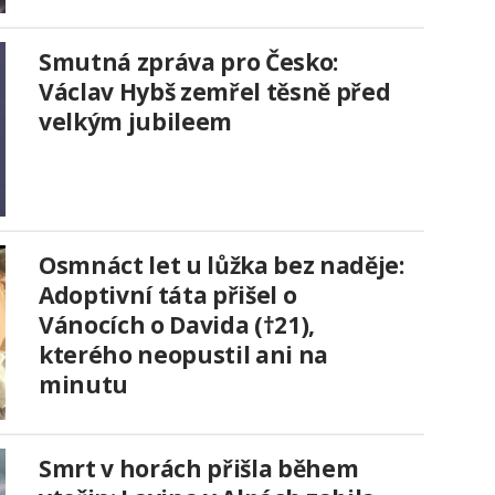
Smutná zpráva pro Česko:
Václav Hybš zemřel těsně před
velkým jubileem
Osmnáct let u lůžka bez naděje:
Adoptivní táta přišel o
Vánocích o Davida (†21),
kterého neopustil ani na
minutu
Smrt v horách přišla během