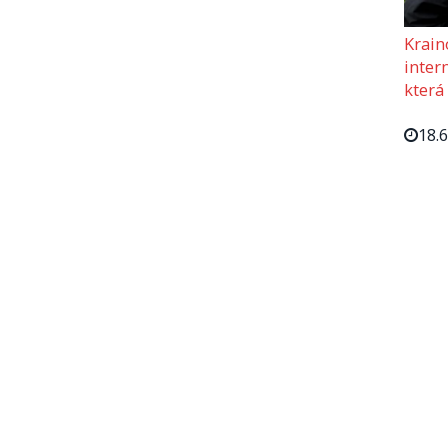
Krain
intern
která
18.