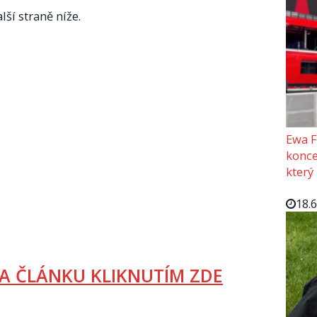
lší straně níže.
Ewa F
konce
který
18.
A ČLÁNKU KLIKNUTÍM ZDE