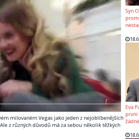
Syn O
promě
nesta
18.
Eva P
první
vém milovaném Vegas jako jeden z nejoblíbenějších
žádné
 Ale z různých důvodů má za sebou několik těžkých
18.