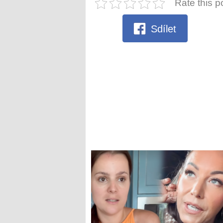
Rate this p
Sdílet