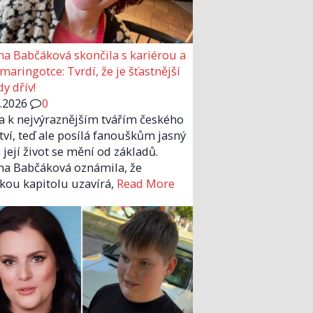
a Babčáková skončila s kariérou a
 maringotce: Tvrdí, že je šťastnější
y dřív!
6.2026
0
la k nejvýraznějším tvářím českého
tví, teď ale posílá fanouškům jasný
 její život se mění od základů.
a Babčáková oznámila, že
kou kapitolu uzavírá,
Read More