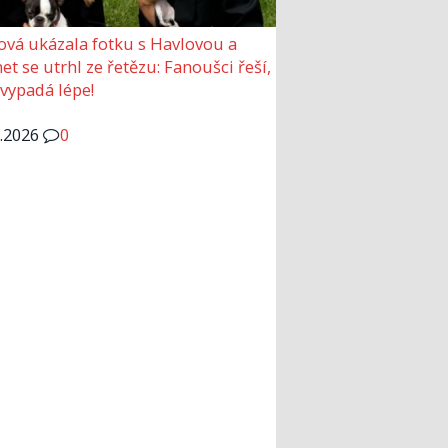
ová ukázala fotku s Havlovou a
et se utrhl ze řetězu: Fanoušci řeší,
 vypadá lépe!
6.2026
0