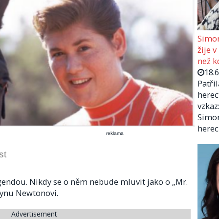
Simon
žije v
než kd
18.
Patři
herec
vzkaz:
Simon
herec
reklama
st
legendou. Nikdy se o něm nebude mluvit jako o „Mr.
Waynu Newtonovi.
Advertisement