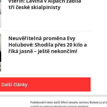
vteřin: Lavina v Alpách zabila
tři české skialpinisty
Neuvěřitelná proměna Evy
Holubové: Shodila přes 20 kilo a
říká jasně – ještě nekončím!
Další články
Publikování nebo další šíření obsahu serveru Bulwar.cz j
autorů se nemusí shodovat s názory redakce.