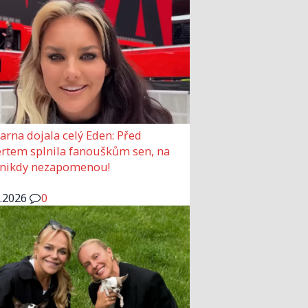
arna dojala celý Eden: Před
rtem splnila fanouškům sen, na
 nikdy nezapomenou!
6.2026
0