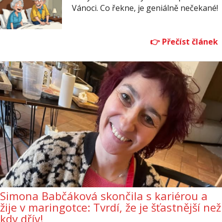
Vánoci. Co řekne, je geniálně nečekané!
Simona Babčáková skončila s kariérou a
žije v maringotce: Tvrdí, že je šťastnější než
kdy dřív!