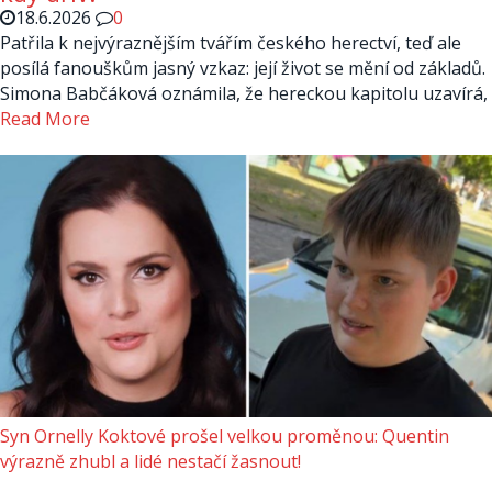
18.6.2026
0
Patřila k nejvýraznějším tvářím českého herectví, teď ale
posílá fanouškům jasný vzkaz: její život se mění od základů.
Simona Babčáková oznámila, že hereckou kapitolu uzavírá,
Read More
Syn Ornelly Koktové prošel velkou proměnou: Quentin
výrazně zhubl a lidé nestačí žasnout!