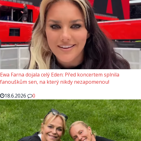
Ewa Farna dojala celý Eden: Před koncertem splnila
fanouškům sen, na který nikdy nezapomenou!
18.6.2026
0