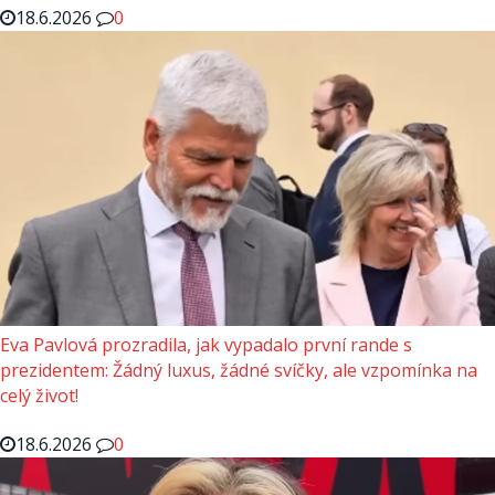
18.6.2026
0
Eva Pavlová prozradila, jak vypadalo první rande s
prezidentem: Žádný luxus, žádné svíčky, ale vzpomínka na
celý život!
18.6.2026
0