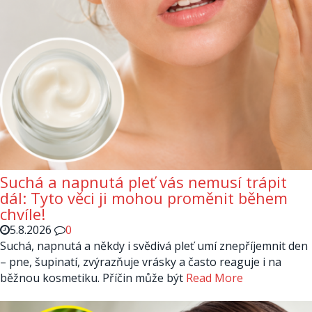
Suchá a napnutá pleť vás nemusí trápit
dál: Tyto věci ji mohou proměnit během
chvíle!
5.8.2026
0
Suchá, napnutá a někdy i svědivá pleť umí znepříjemnit den
– pne, šupinatí, zvýrazňuje vrásky a často reaguje i na
běžnou kosmetiku. Příčin může být
Read More