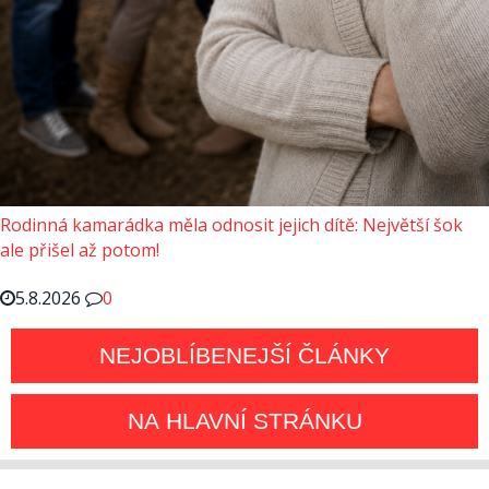
Rodinná kamarádka měla odnosit jejich dítě: Největší šok
ale přišel až potom!
5.8.2026
0
NEJOBLÍBENEJŠÍ ČLÁNKY
NA HLAVNÍ STRÁNKU