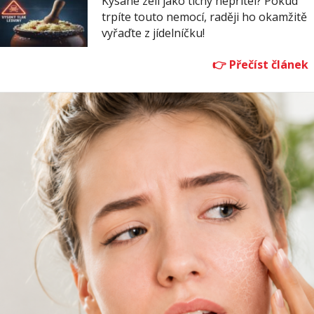
Kysané zelí jako tichý nepřítel? Pokud
trpíte touto nemocí, raději ho okamžitě
vyřaďte z jídelníčku!