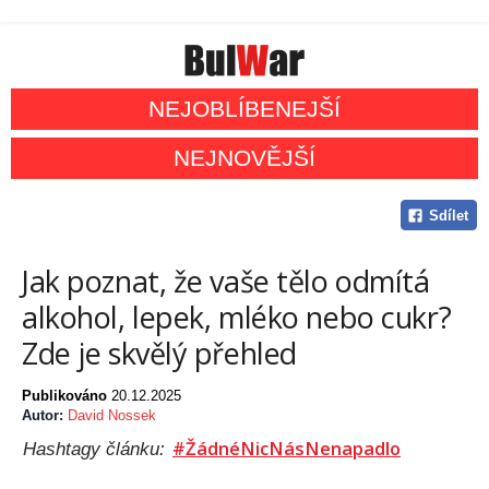
NEJOBLÍBENEJŠÍ
NEJNOVĚJŠÍ
Sdílet
Jak poznat, že vaše tělo odmítá
alkohol, lepek, mléko nebo cukr?
Zde je skvělý přehled
Publikováno
20.12.2025
Autor:
David Nossek
#ŽádnéNicNásNenapadlo
Hashtagy článku: