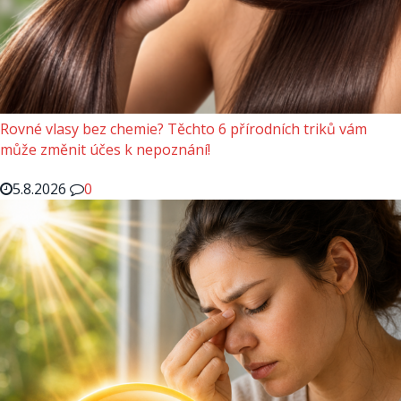
Rovné vlasy bez chemie? Těchto 6 přírodních triků vám
může změnit účes k nepoznání!
5.8.2026
0