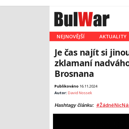
NEJNOVĚJŠÍ
AKTUALITY
Je čas najít si jin
zklamaní nadváho
Brosnana
Publikováno
16.11.2024
Autor:
David Nossek
#ŽádnéNicNá
Hashtagy článku: