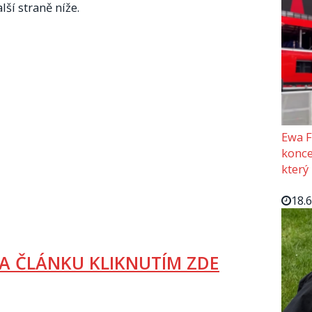
lší straně níže.
Ewa F
konce
který
18.
A ČLÁNKU KLIKNUTÍM ZDE