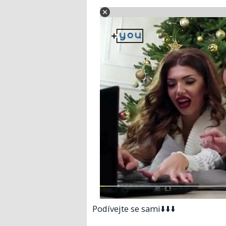
Podívejte se sami⬇️⬇️⬇️