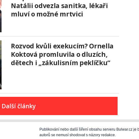
Natálii odvezla sanitka, lékaři
mluví o možné mrtvici
Rozvod kvůli exekucím? Ornella
Koktová promluvila o dluzích,
dětech i „zákulisním peklíčku“
Další články
Publikování nebo další šíření obsahu serveru Bulwar.cz j
autorů se nemusí shodovat s názory redakce.