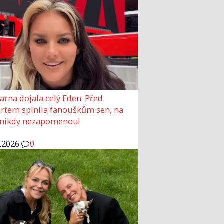
arna dojala celý Eden: Před
rtem splnila fanouškům sen, na
 nikdy nezapomenou!
6.2026
0