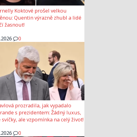
rnelly Koktové prošel velkou
nou: Quentin výrazně zhubl a lidé
čí žasnout!
6.2026
0
avlová prozradila, jak vypadalo
 rande s prezidentem: Žádný luxus,
 svíčky, ale vzpomínka na celý život!
6.2026
0