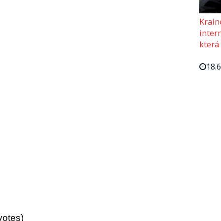
Krain
intern
která
18.
votes)