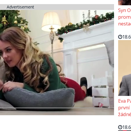
Advertisement
Syn O
promě
nesta
18.
Eva P
první
žádné
18.