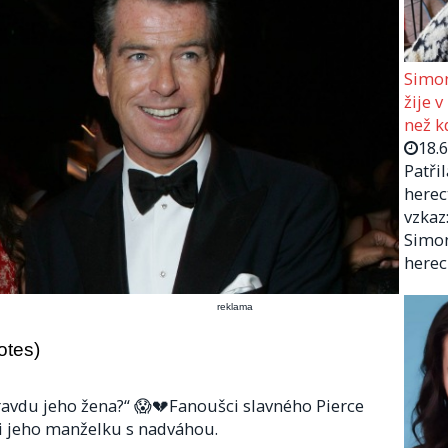
Simon
žije v
než kd
18.
Patři
herec
vzkaz:
Simon
herec
reklama
otes)
pravdu jeho žena?“ 😱💔Fanoušci slavného Pierce
li jeho manželku s nadváhou.