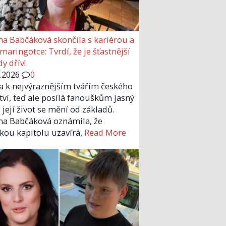
a Babčáková skončila s kariérou a
 maringotce: Tvrdí, že je šťastnější
y dřív!
6.2026
0
la k nejvýraznějším tvářím českého
tví, teď ale posílá fanouškům jasný
 její život se mění od základů.
a Babčáková oznámila, že
kou kapitolu uzavírá,
Read More