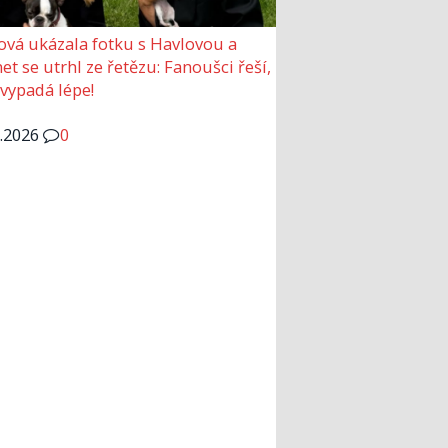
ová ukázala fotku s Havlovou a
et se utrhl ze řetězu: Fanoušci řeší,
 vypadá lépe!
6.2026
0