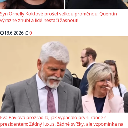
Syn Ornelly Koktové prošel velkou proměnou: Quentin
výrazně zhubl a lidé nestačí žasnout!
18.6.2026
0
Eva Pavlová prozradila, jak vypadalo první rande s
prezidentem: Žádný luxus, žádné svíčky, ale vzpomínka na