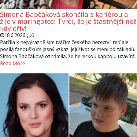
Simona Babčáková skončila s kariérou a
žije v maringotce: Tvrdí, že je šťastnější než
kdy dřív!
18.6.2026
0
Patřila k nejvýraznějším tvářím českého herectví, teď ale
posílá fanouškům jasný vzkaz: její život se mění od základů.
Simona Babčáková oznámila, že hereckou kapitolu uzavírá,
Read More