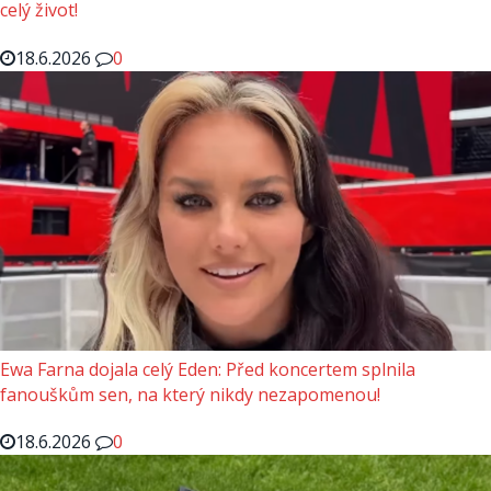
celý život!
18.6.2026
0
Ewa Farna dojala celý Eden: Před koncertem splnila
fanouškům sen, na který nikdy nezapomenou!
18.6.2026
0