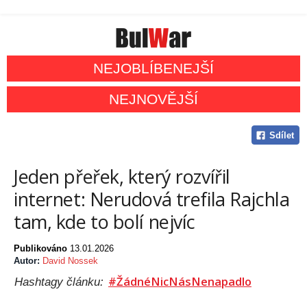
NEJOBLÍBENEJŠÍ
NEJNOVĚJŠÍ
Sdílet
Jeden přeřek, který rozvířil
internet: Nerudová trefila Rajchla
tam, kde to bolí nejvíc
Publikováno
13.01.2026
Autor:
David Nossek
#ŽádnéNicNásNenapadlo
Hashtagy článku: