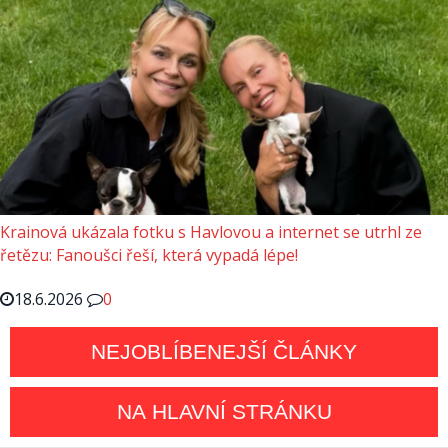
Krainová ukázala fotku s Havlovou a internet se utrhl ze
řetězu: Fanoušci řeší, která vypadá lépe!
18.6.2026
0
NEJOBLÍBENEJŠÍ ČLÁNKY
NA HLAVNÍ STRÁNKU