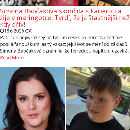
Simona Babčáková skončila s kariérou a
žije v maringotce: Tvrdí, že je šťastnější než
kdy dřív!
18.6.2026
0
Patřila k nejvýraznějším tvářím českého herectví, teď ale
posílá fanouškům jasný vzkaz: její život se mění od základů.
Simona Babčáková oznámila, že hereckou kapitolu uzavírá,
Read More