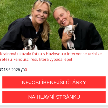
Krainová ukázala fotku s Havlovou a internet se utrhl ze
řetězu: Fanoušci řeší, která vypadá lépe!
18.6.2026
0
NEJOBLÍBENEJŠÍ ČLÁNKY
NA HLAVNÍ STRÁNKU