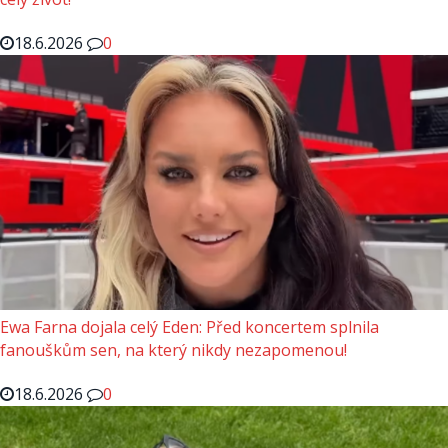
18.6.2026
0
Ewa Farna dojala celý Eden: Před koncertem splnila
fanouškům sen, na který nikdy nezapomenou!
18.6.2026
0