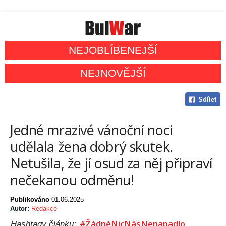
NEJOBLÍBENEJŠÍ
NEJNOVĚJŠÍ
Sdílet
Jedné mrazivé vánoční noci
udělala žena dobrý skutek.
Netušila, že jí osud za něj připraví
nečekanou odměnu!
Publikováno
01.06.2025
Autor:
Redakce
#ŽádnéNicNásNenapadlo
Hashtagy článku: