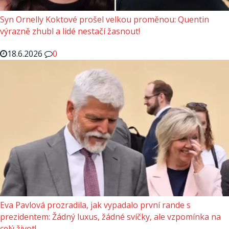
Syn Ornelly Koktové prošel velkou proměnou: Quentin
výrazně zhubl a lidé nestačí žasnout!
18.6.2026
0
Eva Pavlová prozradila, jak vypadalo první rande s
prezidentem: Žádný luxus, žádné svíčky, ale vzpomínka na
celý život!