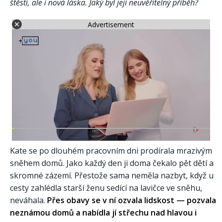
štěstí, ale i nová láska. Jaký byl její neuvěřitelný příběh?
Advertisement
Kate se po dlouhém pracovním dni prodírala mrazivým
sněhem domů. Jako každý den ji doma čekalo pět dětí a
skromné zázemí. Přestože sama neměla nazbyt, když u
cesty zahlédla starší ženu sedící na lavičce ve sněhu,
neváhala.
Přes obavy se v ní ozvala lidskost — pozvala
neznámou domů a nabídla jí střechu nad hlavou i