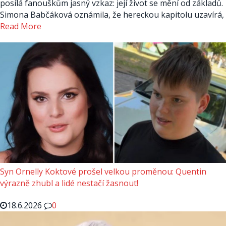
posílá fanouškům jasný vzkaz: její život se mění od základů.
Simona Babčáková oznámila, že hereckou kapitolu uzavírá,
Read More
Syn Ornelly Koktové prošel velkou proměnou: Quentin
výrazně zhubl a lidé nestačí žasnout!
18.6.2026
0