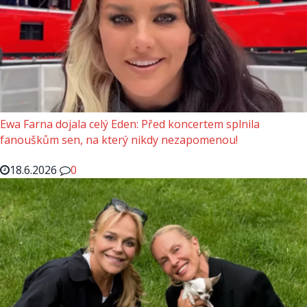
Ewa Farna dojala celý Eden: Před koncertem splnila
fanouškům sen, na který nikdy nezapomenou!
18.6.2026
0