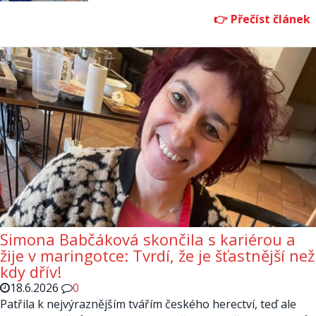
Simona Babčáková skončila s kariérou a
žije v maringotce: Tvrdí, že je šťastnější než
kdy dřív!
18.6.2026
0
Patřila k nejvýraznějším tvářím českého herectví, teď ale