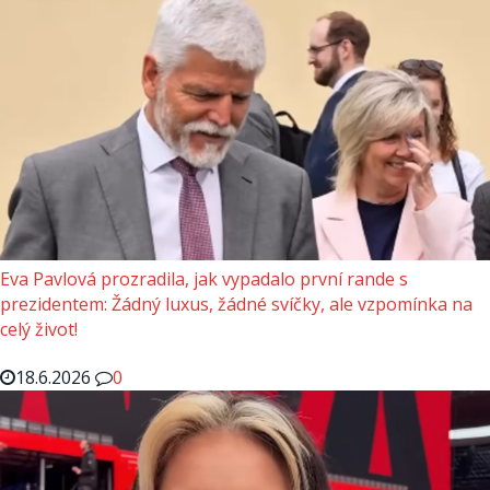
Eva Pavlová prozradila, jak vypadalo první rande s
prezidentem: Žádný luxus, žádné svíčky, ale vzpomínka na
celý život!
18.6.2026
0