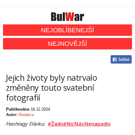
NEJOBLÍBENEJŠÍ
NEJNOVĚJŠÍ
Sdílet
Jejich životy byly natrvalo
změněny touto svatební
fotografií
Publikováno
16.12.2024
Autor:
Redakce
#ŽádnéNicNásNenapadlo
Hashtagy článku: