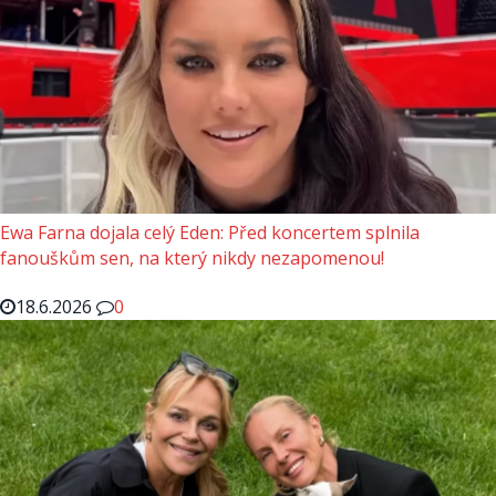
Ewa Farna dojala celý Eden: Před koncertem splnila
fanouškům sen, na který nikdy nezapomenou!
18.6.2026
0