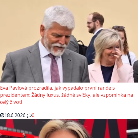
Eva Pavlová prozradila, jak vypadalo první rande s
prezidentem: Žádný luxus, žádné svíčky, ale vzpomínka na
celý život!
18.6.2026
0