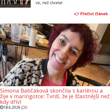
víc, než chcete!
Simona Babčáková skončila s kariérou a
žije v maringotce: Tvrdí, že je šťastnější než
kdy dřív!
18.6.2026
0