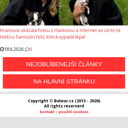
Krainová ukázala fotku s Havlovou a internet se utrhl ze
řetězu: Fanoušci řeší, která vypadá lépe!
18.6.2026
0
NEJOBLÍBENEJŠÍ ČLÁNKY
NA HLAVNÍ STRÁNKU
Copyright © Bulwar.cz (2013 - 2026)
All rights reserverd
-
kontakt
použití cookies