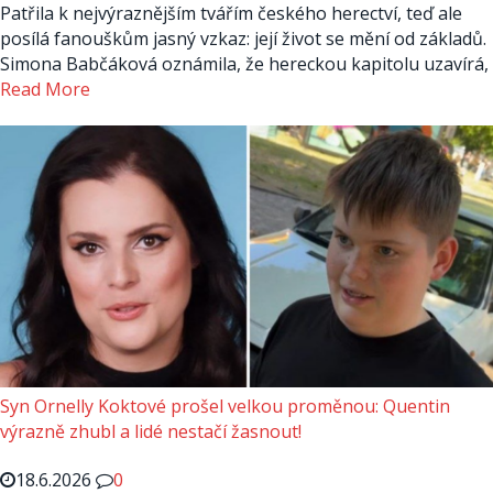
Patřila k nejvýraznějším tvářím českého herectví, teď ale
posílá fanouškům jasný vzkaz: její život se mění od základů.
Simona Babčáková oznámila, že hereckou kapitolu uzavírá,
Read More
Syn Ornelly Koktové prošel velkou proměnou: Quentin
výrazně zhubl a lidé nestačí žasnout!
18.6.2026
0