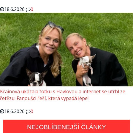
18.6.2026
0
Krainová ukázala fotku s Havlovou a internet se utrhl ze
řetězu: Fanoušci řeší, která vypadá lépe!
18.6.2026
0
NEJOBLÍBENEJŠÍ ČLÁNKY