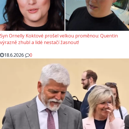
Syn Ornelly Koktové prošel velkou proměnou: Quentin
výrazně zhubl a lidé nestačí žasnout!
18.6.2026
0