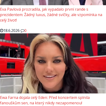
Eva Pavlová prozradila, jak vypadalo první rande s
prezidentem: Žádný luxus, žádné svíčky, ale vzpomínka na
celý život!
18.6.2026
0
Ewa Farna dojala celý Eden: Před koncertem splnila
fanouškům sen, na který nikdy nezapomenou!