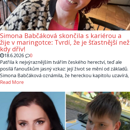
Simona Babčáková skončila s kariérou a
žije v maringotce: Tvrdí, že je šťastnější než
kdy dřív!
18.6.2026
0
Patřila k nejvýraznějším tvářím českého herectví, teď ale
posílá fanouškům jasný vzkaz: její život se mění od základů.
Simona Babčáková oznámila, že hereckou kapitolu uzavírá,
Read More