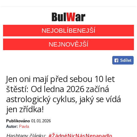
NEJOBLÍBENEJŠÍ
NEJNOVĚJŠÍ
Sdílet
Jen oni mají před sebou 10 let
štěstí: Od ledna 2026 začíná
astrologický cyklus, jaký se vídá
jen zřídka!
Publikováno
01.01.2026
Autor:
Pavla
#ŽádnéNicNásNenapadlo
Hashtagy článku: