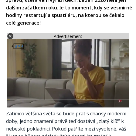
zprávu, která vám vyrazí dech. Leden 2026 není jen
dalším začátkem roku. Je to moment, kdy se vesmírné
hodiny restartují a spustí éru, na kterou se čekalo
celé generace!
Advertisement
Zatímco většina světa se bude prát s chaosy moderní
doby, jedno znamení právě teď dostává „zlatý klíč“ k
nebeské pokladnici. Pokud patříte mezi vyvolené, váš