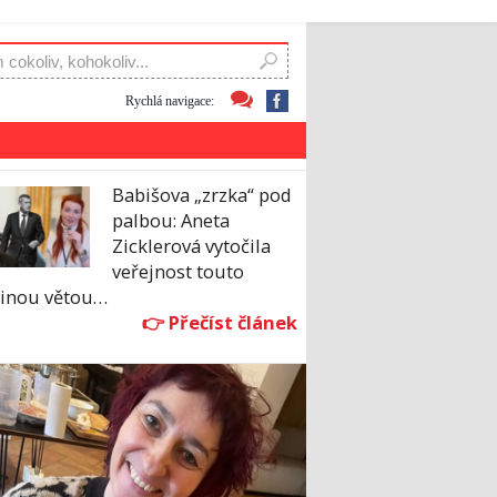
Rychlá navigace:
Babišova „zrzka“ pod
palbou: Aneta
Zicklerová vytočila
veřejnost touto
dinou větou…