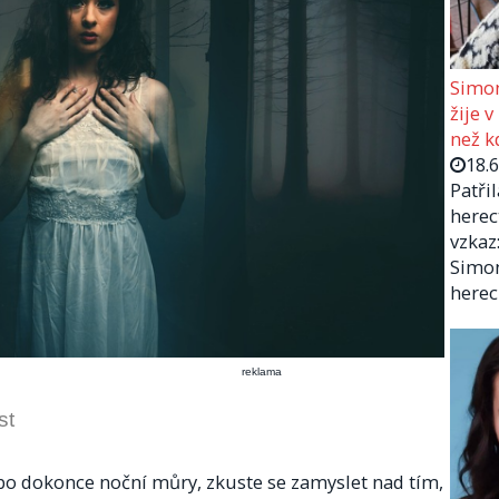
Simon
žije v
než kd
18.
Patři
herec
vzkaz:
Simon
herec
reklama
st
bo dokonce noční můry, zkuste se zamyslet nad tím,