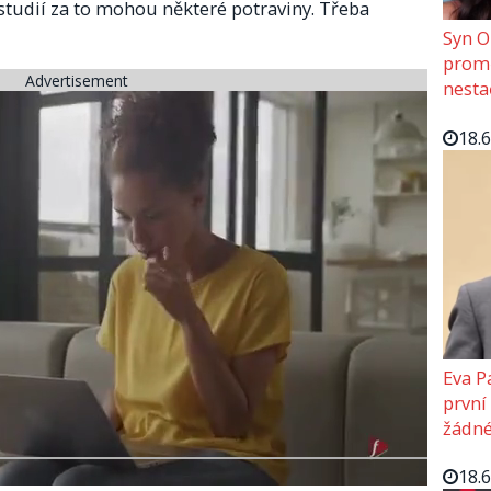
 studií za to mohou některé potraviny. Třeba
Syn O
promě
Advertisement
nesta
18.
Eva P
první
žádné
18.