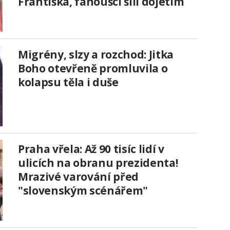
Františka, fanoušci šílí dojetím
Migrény, slzy a rozchod: Jitka
Boho otevřeně promluvila o
kolapsu těla i duše
Praha vřela: Až 90 tisíc lidí v
ulicích na obranu prezidenta!
Mrazivé varování před
"slovenským scénářem"