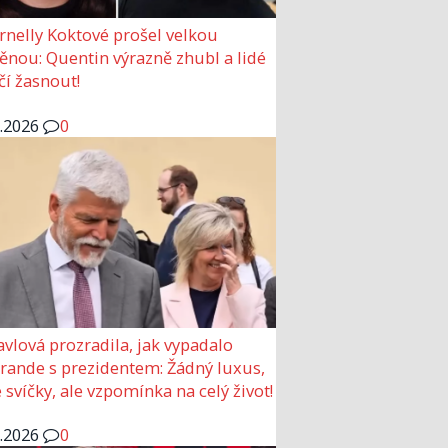
rnelly Koktové prošel velkou
nou: Quentin výrazně zhubl a lidé
čí žasnout!
6.2026
0
avlová prozradila, jak vypadalo
 rande s prezidentem: Žádný luxus,
 svíčky, ale vzpomínka na celý život!
6.2026
0