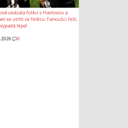
ová ukázala fotku s Havlovou a
et se utrhl ze řetězu: Fanoušci řeší,
 vypadá lépe!
6.2026
0