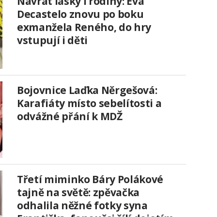
Návrat lásky i rodiny: Eva
Decastelo znovu po boku
exmanžela Reného, do hry
vstupují i děti
Bojovnice Laďka Něrgešová:
Karafiáty místo sebelítosti a
odvážné přání k MDŽ
Třetí miminko Báry Polákové
tajně na světě: zpěvačka
odhalila něžné fotky syna