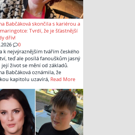
a Babčáková skončila s kariérou a
 maringotce: Tvrdí, že je šťastnější
y dřív!
6.2026
0
la k nejvýraznějším tvářím českého
tví, teď ale posílá fanouškům jasný
 její život se mění od základů.
a Babčáková oznámila, že
kou kapitolu uzavírá,
Read More