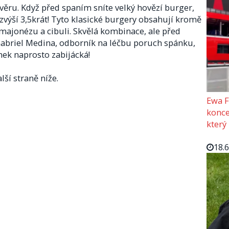
ěru. Když před spaním sníte velký hovězí burger,
výší 3,5krát! Tyto klasické burgery obsahují kromě
 majonézu a cibuli. Skvělá kombinace, ale před
abriel Medina, odborník na léčbu poruch spánku,
nek naprosto zabijácká!
lší straně níže.
Ewa F
konce
který
18.