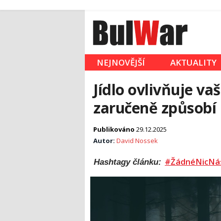
NEJNOVĚJŠÍ
AKTUALITY
Jídlo ovlivňuje v
zaručeně způsobí
Publikováno
29.12.2025
Autor:
David Nossek
#ŽádnéNicNá
Hashtagy článku: