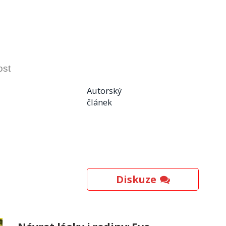
ost
Autorský
článek
Diskuze