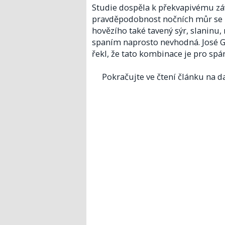
Studie dospěla k překvapivému záv
pravděpodobnost nočních můr se z
hovězího také tavený sýr, slaninu,
spaním naprosto nevhodná. José G
řekl, že tato kombinace je pro spá
Pokračujte ve čtení článku na da