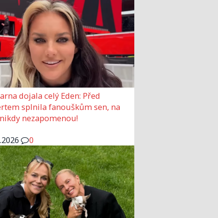
arna dojala celý Eden: Před
rtem splnila fanouškům sen, na
 nikdy nezapomenou!
6.2026
0