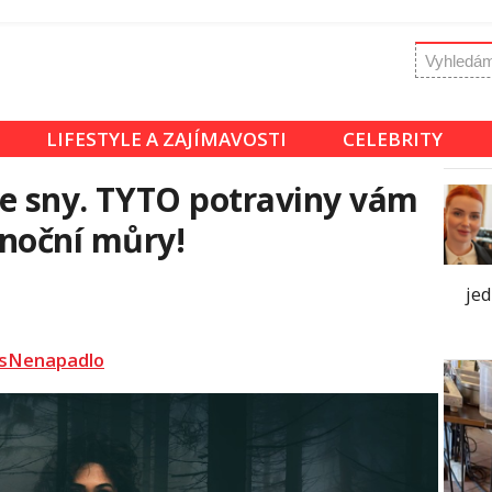
LIFESTYLE A ZAJÍMAVOSTI
CELEBRITY
aše sny. TYTO potraviny vám
 noční můry!
je
sNenapadlo