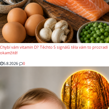
Chybí vám vitamin D? Těchto 5 signálů těla vám to prozradí
okamžitě!
5.8.2026
0