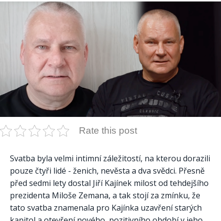
Rate this post
Svatba byla velmi intimní záležitostí, na kterou dorazili
pouze čtyři lidé - ženich, nevěsta a dva svědci. Přesně
před sedmi lety dostal Jiří Kajínek milost od tehdejšího
prezidenta Miloše Zemana, a tak stojí za zmínku, že
tato svatba znamenala pro Kajínka uzavření starých
kapitol a otevření nového, pozitivního období v jeho