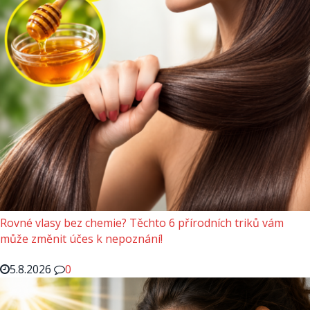
Rovné vlasy bez chemie? Těchto 6 přírodních triků vám
může změnit účes k nepoznání!
5.8.2026
0