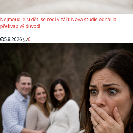
Nejmoudřejší děti se rodí v září: Nová studie odhalila
překvapivý důvod!
5.8.2026
0