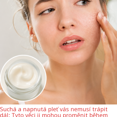
Suchá a napnutá pleť vás nemusí trápit
dál: Tyto věci ji mohou proměnit během