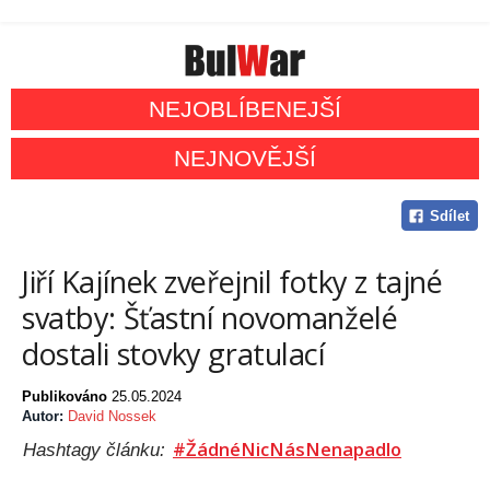
NEJOBLÍBENEJŠÍ
NEJNOVĚJŠÍ
Sdílet
Jiří Kajínek zveřejnil fotky z tajné
svatby: Šťastní novomanželé
dostali stovky gratulací
Publikováno
25.05.2024
Autor:
David Nossek
#ŽádnéNicNásNenapadlo
Hashtagy článku: