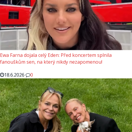
Ewa Farna dojala celý Eden: Před koncertem splnila
fanouškům sen, na který nikdy nezapomenou!
18.6.2026
0