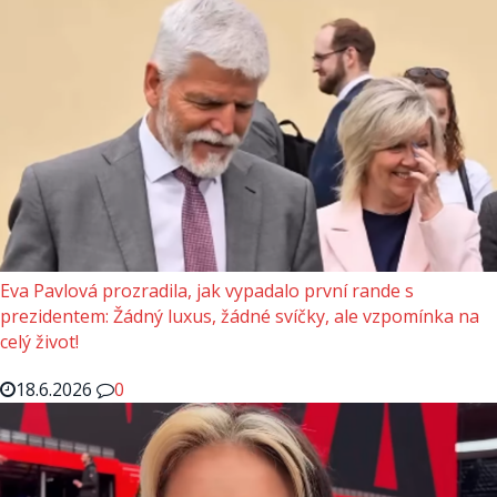
Eva Pavlová prozradila, jak vypadalo první rande s
prezidentem: Žádný luxus, žádné svíčky, ale vzpomínka na
celý život!
18.6.2026
0