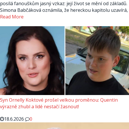
posílá fanouškům jasný vzkaz: její život se mění od základů.
Simona Babčáková oznámila, že hereckou kapitolu uzavírá,
Read More
Syn Ornelly Koktové prošel velkou proměnou: Quentin
výrazně zhubl a lidé nestačí žasnout!
18.6.2026
0