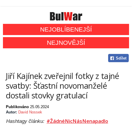
NEJOBLÍBENEJŠÍ
NEJNOVĚJŠÍ
Sdílet
Jiří Kajínek zveřejnil fotky z tajné
svatby: Šťastní novomanželé
dostali stovky gratulací
Publikováno
25.05.2024
Autor:
David Nossek
#ŽádnéNicNásNenapadlo
Hashtagy článku: