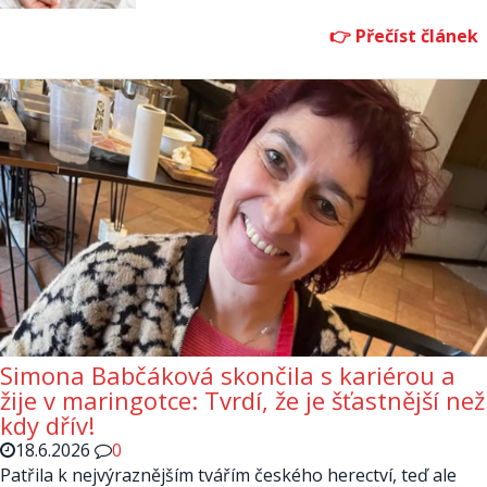
Simona Babčáková skončila s kariérou a
žije v maringotce: Tvrdí, že je šťastnější než
kdy dřív!
18.6.2026
0
Patřila k nejvýraznějším tvářím českého herectví, teď ale