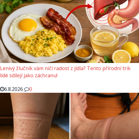
Lenivý žlučník vám ničí radost z jídla? Tento přírodní trik
lidé sdílejí jako záchranu!
6.8.2026
0