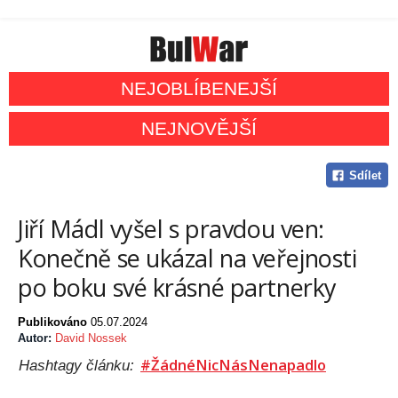
NEJOBLÍBENEJŠÍ
NEJNOVĚJŠÍ
Sdílet
Jiří Mádl vyšel s pravdou ven:
Konečně se ukázal na veřejnosti
po boku své krásné partnerky
Publikováno
05.07.2024
Autor:
David Nossek
#ŽádnéNicNásNenapadlo
Hashtagy článku: