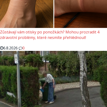
Zůstávají vám otisky po ponožkách? Mohou prozradit 4
zdravotní problémy, které nesmíte přehlédnout!
6.8.2026
0