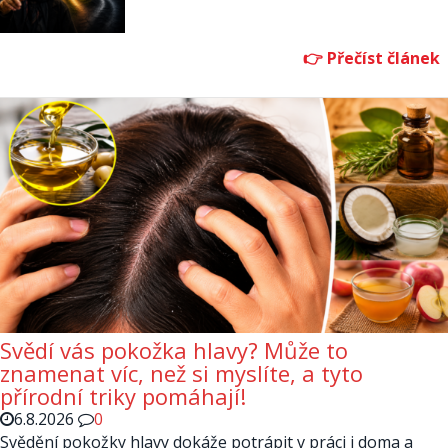
Svědí vás pokožka hlavy? Může to
znamenat víc, než si myslíte, a tyto
přírodní triky pomáhají!
6.8.2026
0
Svědění pokožky hlavy dokáže potrápit v práci i doma a