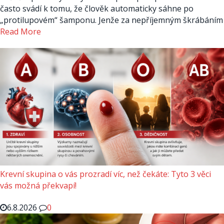
často svádí k tomu, že člověk automaticky sáhne po
„protilupovém“ šamponu. Jenže za nepříjemným škrábáním
Read More
Krevní skupina o vás prozradí víc, než čekáte: Tyto 3 věci
vás možná překvapí!
6.8.2026
0