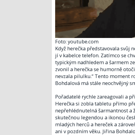
Foto: youtube.com
Když herečka představovala svůj 
jí v kabelce telefon. Zatímco se ch
typickým nadhledem a šarmem zept
zvonil a herečka se humorně otočila
nevzala pilulku.“ Tento moment roz
Bohdalová má stále neochvějný s
Pořadatelé rychle zareagovali a přin
Herečka si zobla tabletu přímo pře
nepřehlédnutelná šarmantnost a živ
skutečnou legendou a ikonou čes
mladých herců a hereček a zároveň
ani v pozdním věku. Jiřina Bohdalo