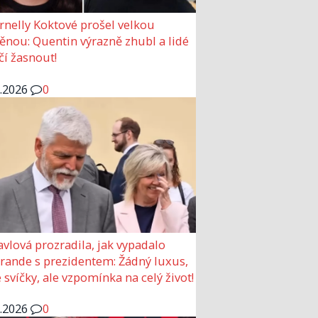
rnelly Koktové prošel velkou
nou: Quentin výrazně zhubl a lidé
čí žasnout!
6.2026
0
avlová prozradila, jak vypadalo
 rande s prezidentem: Žádný luxus,
 svíčky, ale vzpomínka na celý život!
6.2026
0