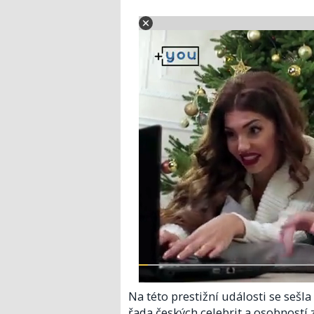
Na této prestižní události se sešl
řada českých celebrit a osobností 