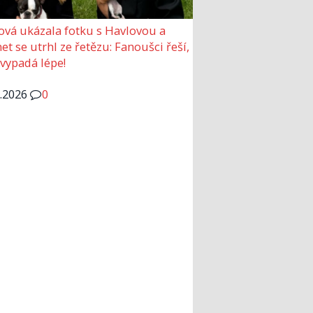
ová ukázala fotku s Havlovou a
et se utrhl ze řetězu: Fanoušci řeší,
 vypadá lépe!
6.2026
0