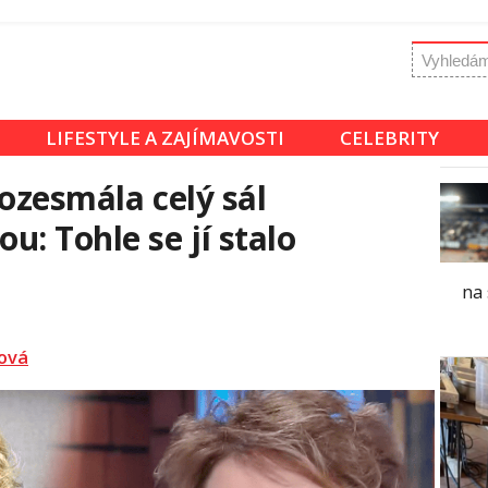
LIFESTYLE A ZAJÍMAVOSTI
CELEBRITY
ozesmála celý sál
: Tohle se jí stalo
na 
lová