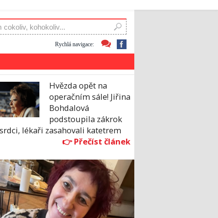
Rychlá navigace:
Hvězda opět na
operačním sále! Jiřina
Bohdalová
podstoupila zákrok
srdci, lékaři zasahovali katetrem