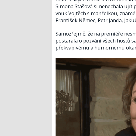
Simona Stašová si nenechala ujít p
vnuk Vojtěch s manželkou, známé 
František Němec, Petr Janda, Jaku
Samozřejmě, že na premiéře nesmě
postarala o pozvání všech hostů s
překvapivému a humornému okamži