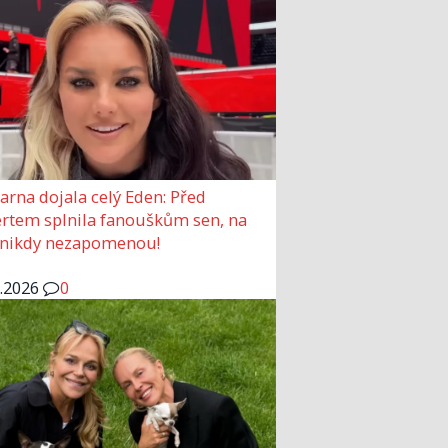
arna dojala celý Eden: Před
rtem splnila fanouškům sen, na
 nikdy nezapomenou!
6.2026
0