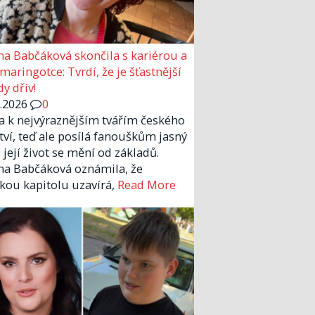
a Babčáková skončila s kariérou a
 maringotce: Tvrdí, že je šťastnější
y dřív!
6.2026
0
la k nejvýraznějším tvářím českého
tví, teď ale posílá fanouškům jasný
 její život se mění od základů.
a Babčáková oznámila, že
kou kapitolu uzavírá,
Read More