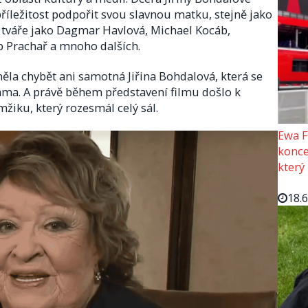
říležitost podpořit svou slavnou matku, stejně jako
tváře jako Dagmar Havlová, Michael Kocáb,
b Prachař a mnoho dalších.
la chybět ani samotná Jiřina Bohdalová, která se
ama. A právě během představení filmu došlo k
ku, který rozesmál celý sál.
Ewa F
konce
který
18.