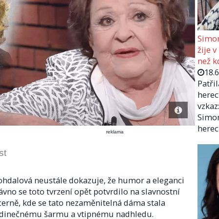
Simon
žije v
než kd
18.
Patři
herec
vzkaz:
Simon
herec
reklama
st
ohdalová neustále dokazuje, že humor a eleganci
ávno se toto tvrzení opět potvrdilo na slavnostní
cerně, kde se tato nezaměnitelná dáma stala
edinečnému šarmu a vtipnému nadhledu.