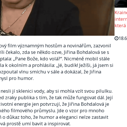
Krain
intern
která
18.
nový film významným hostům a novinářům, zazvonil
víli čekalo, zda se někdo ozve, Jiřina Bohdalová se s
ala: „Pane Bože, kdo volá?“. Nicméně mobil stále
 k okolním a prohlásila: „Jé, budík! Ježíši, já jsem si
poutal vlnu smíchu v sále a dokázal, že Jiřina
mysl pro humor.
esli jí sklenici vody, aby si mohla vzít svou pilulku.
d zraky publika s tím, že tak může fungovat dál. Její
otní energie jen potvrzují, že Jiřina Bohdalová je
kého filmového průmyslu. Jde o vzor pro mnoho
 o důkaz toho, že humor a eleganci nelze zastavit
vá prostě umí bavit a inspirovat.