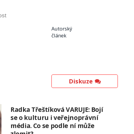
ost
Autorský
článek
Diskuze
Radka Třeštíková VARUJE: Bojí
se o kulturu i veřejnoprávní
média. Co se podle ní může
zlomit?