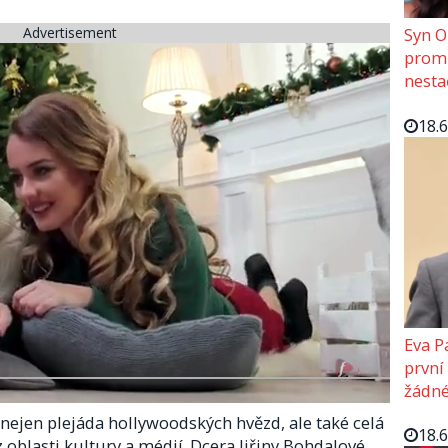
Advertisement
Syn O
promě
nesta
18.
Eva P
první
žádné
a nejen plejáda hollywoodských hvězd, ale také celá
18.
z oblasti kultury a médií. Dcera Jiřiny Bohdalové