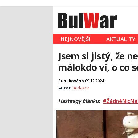
NEJNOVĚJŠÍ
AKTUALITY
Jsem si jistý, že n
málokdo ví, o co 
Publikováno
09.12.2024
Autor:
Redakce
#ŽádnéNicNá
Hashtagy článku: