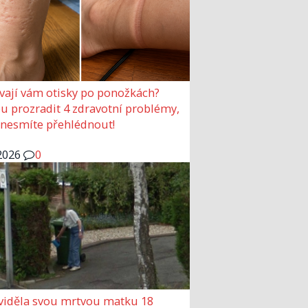
vají vám otisky po ponožkách?
 prozradit 4 zdravotní problémy,
 nesmíte přehlédnout!
2026
0
viděla svou mrtvou matku 18