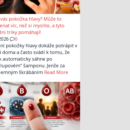
 vás pokožka hlavy? Může to
nat víc, než si myslíte, a tyto
dní triky pomáhají!
2026
0
ní pokožky hlavy dokáže potrápit v
 i doma a často svádí k tomu, že
k automaticky sáhne po
ilupovém“ šamponu. Jenže za
íjemným škrábáním
Read More