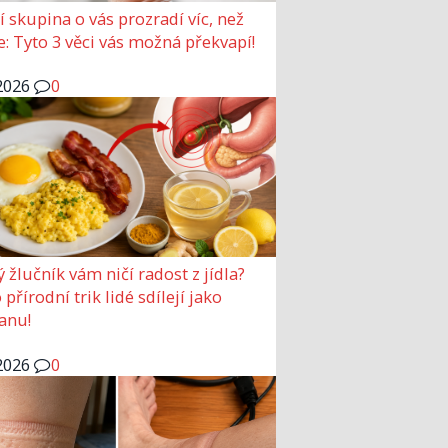
í skupina o vás prozradí víc, než
e: Tyto 3 věci vás možná překvapí!
2026
0
ý žlučník vám ničí radost z jídla?
přírodní trik lidé sdílejí jako
anu!
2026
0