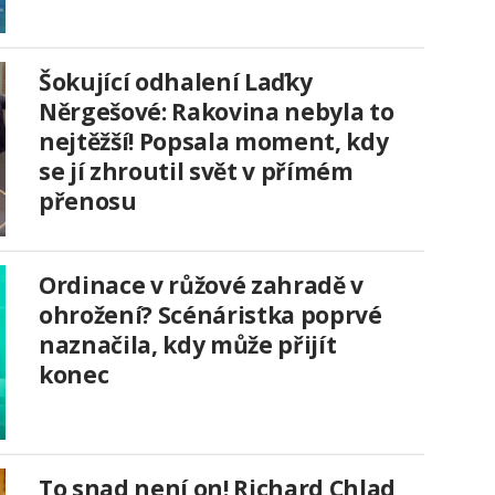
Šokující odhalení Laďky
Něrgešové: Rakovina nebyla to
nejtěžší! Popsala moment, kdy
se jí zhroutil svět v přímém
přenosu
Ordinace v růžové zahradě v
ohrožení? Scénáristka poprvé
naznačila, kdy může přijít
konec
To snad není on! Richard Chlad