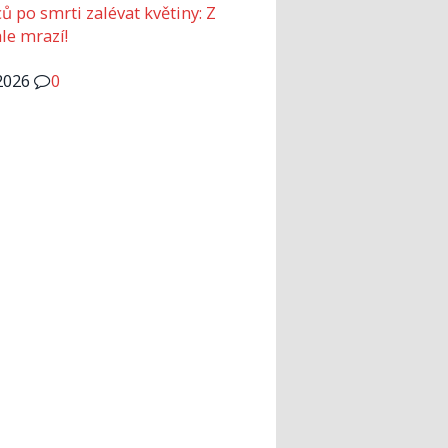
ů po smrti zalévat květiny: Z
le mrazí!
2026
0