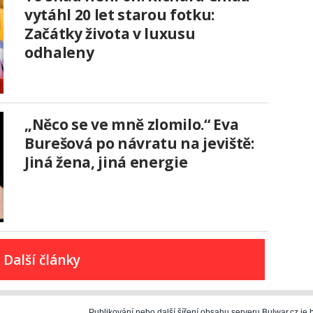
vytáhl 20 let starou fotku:
Začátky života v luxusu
odhaleny
„Něco se ve mně zlomilo.“ Eva
Burešová po návratu na jeviště:
Jiná žena, jiná energie
Další články
Publikování nebo další šíření obsahu serveru Bulwar.cz j