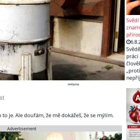
Svědí
zname
příro
6.8.
Svědě
práci
člově
„prot
nepř
reklama
st
 co to je. Ale doufám, že mě dokážeš, že se mýlím.
Advertisement