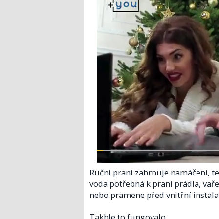
Ruční praní zahrnuje namáčení, te
voda potřebná k praní prádla, vař
nebo pramene před vnitřní instalac
Takhle to fungovalo.