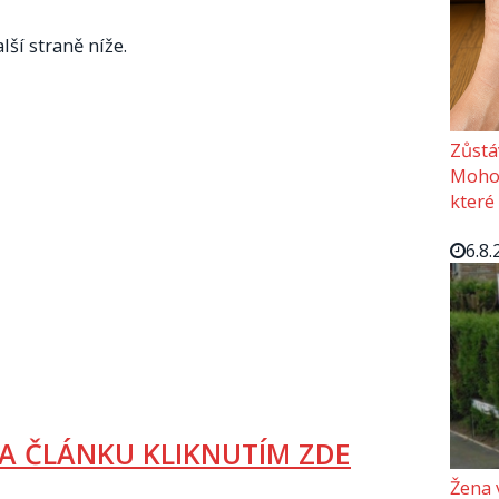
lší straně níže.
Zůstá
Mohou
které
6.8.
A ČLÁNKU KLIKNUTÍM ZDE
Žena 