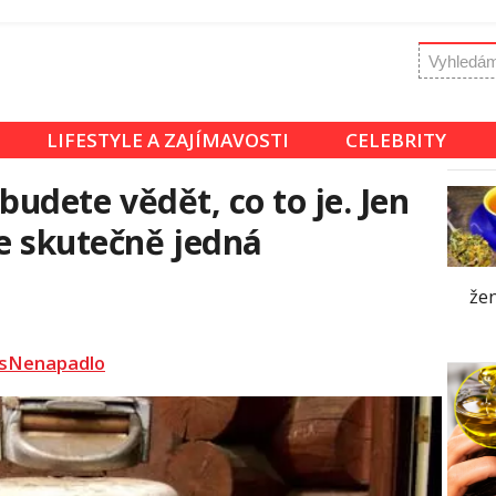
LIFESTYLE A ZAJÍMAVOSTI
CELEBRITY
ebudete vědět, co to je. Jen
se skutečně jedná
žen
sNenapadlo