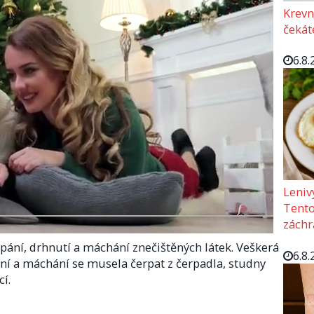
Krevn
čekát
6.8.
Leniv
Tento 
záchr
pání, drhnutí a máchání znečištěných látek. Veškerá
6.8.
ení a máchání se musela čerpat z čerpadla, studny
í.