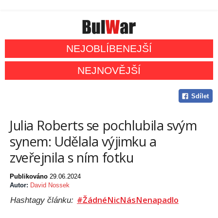
NEJOBLÍBENEJŠÍ
NEJNOVĚJŠÍ
Sdílet
Julia Roberts se pochlubila svým
synem: Udělala výjimku a
zveřejnila s ním fotku
Publikováno
29.06.2024
Autor:
David Nossek
#ŽádnéNicNásNenapadlo
Hashtagy článku: