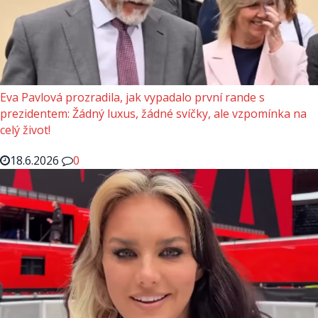
Eva Pavlová prozradila, jak vypadalo první rande s
prezidentem: Žádný luxus, žádné svíčky, ale vzpomínka na
celý život!
18.6.2026
0