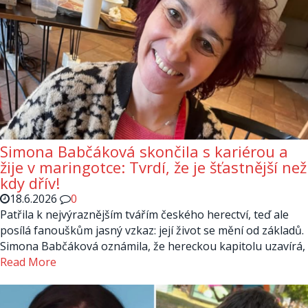
Simona Babčáková skončila s kariérou a
žije v maringotce: Tvrdí, že je šťastnější než
kdy dřív!
18.6.2026
0
Patřila k nejvýraznějším tvářím českého herectví, teď ale
posílá fanouškům jasný vzkaz: její život se mění od základů.
Simona Babčáková oznámila, že hereckou kapitolu uzavírá,
Read More