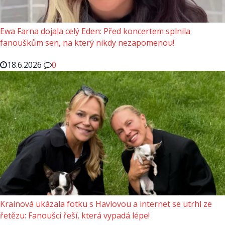
Ewa Farna dojala celý Eden: Před koncertem splnila
fanouškům sen, na který nikdy nezapomenou!
18.6.2026
0
Krainová ukázala fotku s Havlovou a internet se utrhl ze
řetězu: Fanoušci řeší, která vypadá lépe!