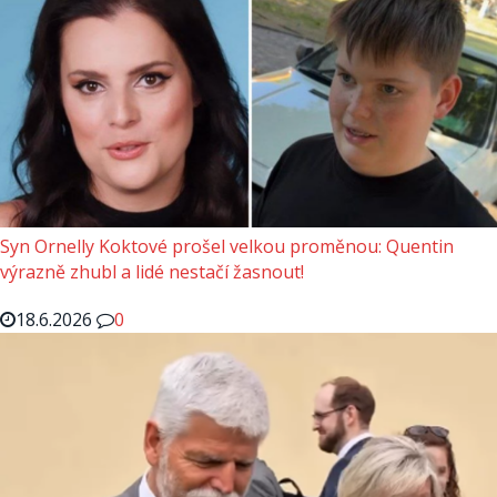
Syn Ornelly Koktové prošel velkou proměnou: Quentin
výrazně zhubl a lidé nestačí žasnout!
18.6.2026
0