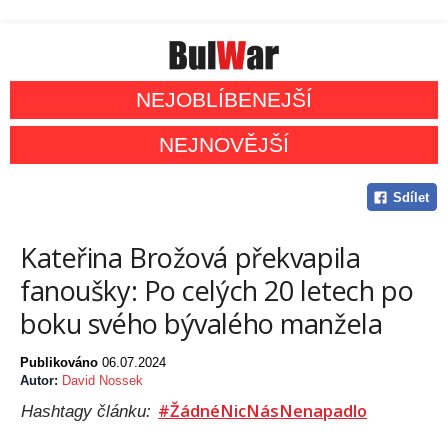
NEJOBLÍBENEJŠÍ
NEJNOVĚJŠÍ
Sdílet
Kateřina Brožová překvapila
fanoušky: Po celých 20 letech po
boku svého bývalého manžela
Publikováno
06.07.2024
Autor:
David Nossek
#ŽádnéNicNásNenapadlo
Hashtagy článku: