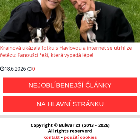
Krainová ukázala fotku s Havlovou a internet se utrhl ze
řetězu: Fanoušci řeší, která vypadá lépe!
18.6.2026
0
NEJOBLÍBENEJŠÍ ČLÁNKY
NA HLAVNÍ STRÁNKU
Copyright © Bulwar.cz (2013 - 2026)
All rights reserverd
-
kontakt
použití cookies