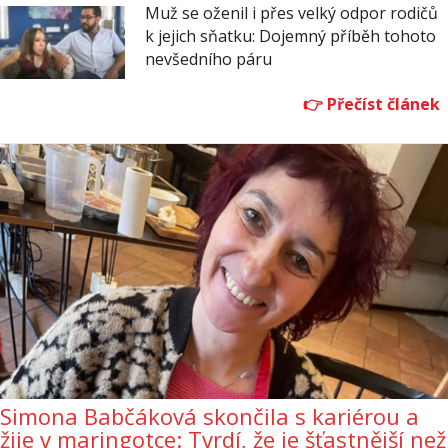
Muž se oženil i přes velký odpor rodičů
k jejich sňatku: Dojemný příběh tohoto
nevšedního páru
Simona Babčáková skončila s kariérou a
žije v maringotce: Tvrdí, že je šťastnější než