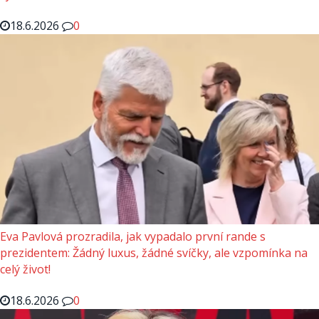
18.6.2026
0
Eva Pavlová prozradila, jak vypadalo první rande s
prezidentem: Žádný luxus, žádné svíčky, ale vzpomínka na
celý život!
18.6.2026
0