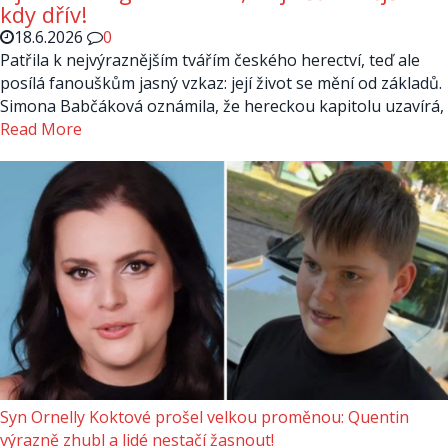
kdy dřív!
18.6.2026
0
Patřila k nejvýraznějším tvářím českého herectví, teď ale
posílá fanouškům jasný vzkaz: její život se mění od základů.
Simona Babčáková oznámila, že hereckou kapitolu uzavírá,
Read More
Syn Ornelly Koktové prošel velkou proměnou: Quentin
výrazně zhubl a lidé nestačí žasnout!