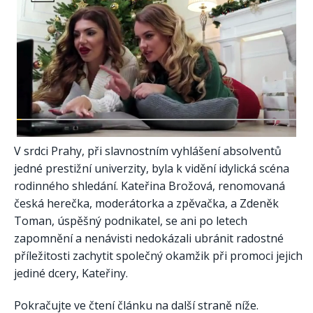
V srdci Prahy, při slavnostním vyhlášení absolventů
jedné prestižní univerzity, byla k vidění idylická scéna
rodinného shledání. Kateřina Brožová, renomovaná
česká herečka, moderátorka a zpěvačka, a Zdeněk
Toman, úspěšný podnikatel, se ani po letech
zapomnění a nenávisti nedokázali ubránit radostné
příležitosti zachytit společný okamžik při promoci jejich
jediné dcery, Kateřiny.
Pokračujte ve čtení článku na další straně níže.