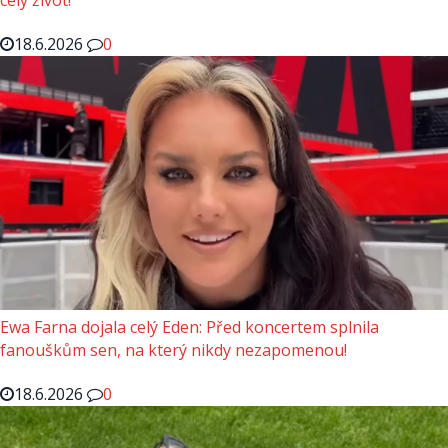
18.6.2026
0
Ewa Farna dojala celý Eden: Před koncertem splnila
fanouškům sen, na který nikdy nezapomenou!
18.6.2026
0