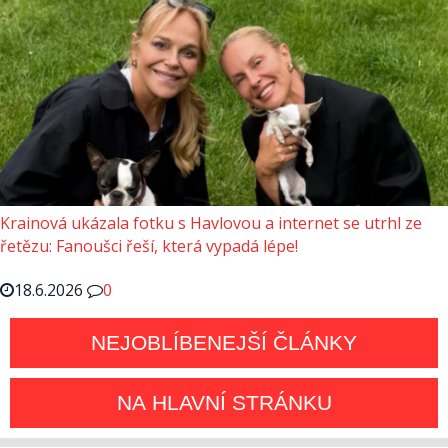
Krainová ukázala fotku s Havlovou a internet se utrhl ze
řetězu: Fanoušci řeší, která vypadá lépe!
18.6.2026
0
NEJOBLÍBENEJŠÍ ČLÁNKY
NA HLAVNÍ STRÁNKU