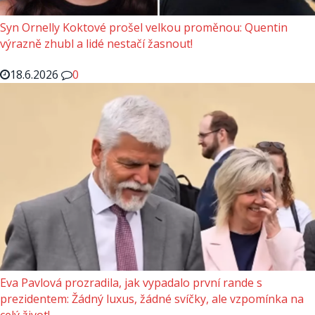
Syn Ornelly Koktové prošel velkou proměnou: Quentin
výrazně zhubl a lidé nestačí žasnout!
18.6.2026
0
Eva Pavlová prozradila, jak vypadalo první rande s
prezidentem: Žádný luxus, žádné svíčky, ale vzpomínka na
celý život!