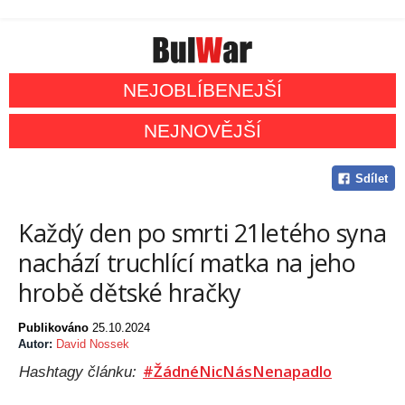
NEJOBLÍBENEJŠÍ
NEJNOVĚJŠÍ
Sdílet
Každý den po smrti 21letého syna
nachází truchlící matka na jeho
hrobě dětské hračky
Publikováno
25.10.2024
Autor:
David Nossek
#ŽádnéNicNásNenapadlo
Hashtagy článku: