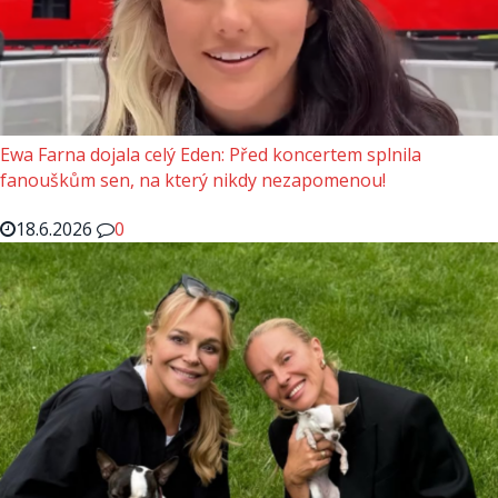
Ewa Farna dojala celý Eden: Před koncertem splnila
fanouškům sen, na který nikdy nezapomenou!
18.6.2026
0