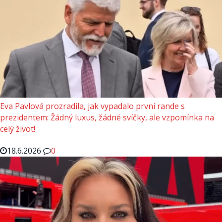
Eva Pavlová prozradila, jak vypadalo první rande s
prezidentem: Žádný luxus, žádné svíčky, ale vzpomínka na
celý život!
18.6.2026
0