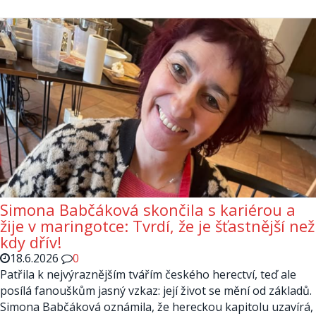
Simona Babčáková skončila s kariérou a
žije v maringotce: Tvrdí, že je šťastnější než
kdy dřív!
18.6.2026
0
Patřila k nejvýraznějším tvářím českého herectví, teď ale
posílá fanouškům jasný vzkaz: její život se mění od základů.
Simona Babčáková oznámila, že hereckou kapitolu uzavírá,