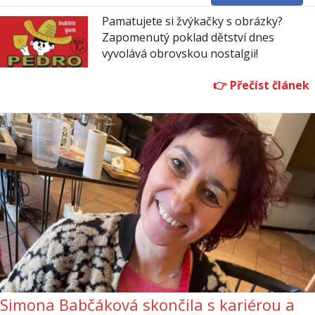
Pamatujete si žvýkačky s obrázky?
Zapomenutý poklad dětství dnes
vyvolává obrovskou nostalgii!
Simona Babčáková skončila s kariérou a