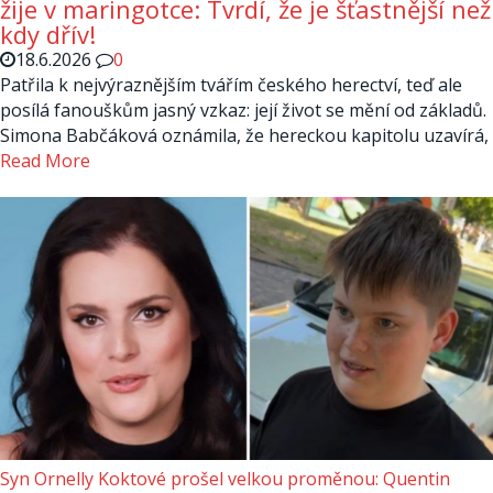
žije v maringotce: Tvrdí, že je šťastnější než
kdy dřív!
18.6.2026
0
Patřila k nejvýraznějším tvářím českého herectví, teď ale
posílá fanouškům jasný vzkaz: její život se mění od základů.
Simona Babčáková oznámila, že hereckou kapitolu uzavírá,
Read More
Syn Ornelly Koktové prošel velkou proměnou: Quentin