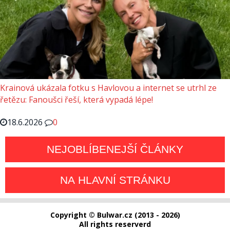
Krainová ukázala fotku s Havlovou a internet se utrhl ze
řetězu: Fanoušci řeší, která vypadá lépe!
18.6.2026
0
NEJOBLÍBENEJŠÍ ČLÁNKY
NA HLAVNÍ STRÁNKU
Copyright © Bulwar.cz (2013 - 2026)
All rights reserverd