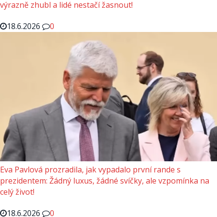
výrazně zhubl a lidé nestačí žasnout!
18.6.2026
0
Eva Pavlová prozradila, jak vypadalo první rande s
prezidentem: Žádný luxus, žádné svíčky, ale vzpomínka na
celý život!
18.6.2026
0