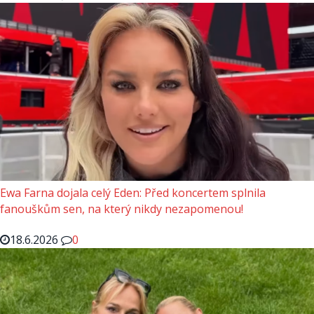
Ewa Farna dojala celý Eden: Před koncertem splnila
fanouškům sen, na který nikdy nezapomenou!
18.6.2026
0