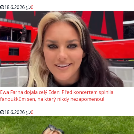
18.6.2026
0
Ewa Farna dojala celý Eden: Před koncertem splnila
fanouškům sen, na který nikdy nezapomenou!
18.6.2026
0