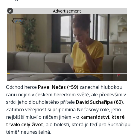
Advertisement
Odchod herce
Pavel Nečas (†59)
zanechal hlubokou
ránu nejen v českém hereckém světě, ale především v
srdci jeho dlouholetého přítele
David Suchařípa (60)
.
Zatímco veřejnost si připomíná Nečasovy role, jeho
nejbližší mluví o něčem jiném – o
kamarádství, které
trvalo celý život
, a o bolesti, která je teď pro Suchařípu
téměř neunesitelná.