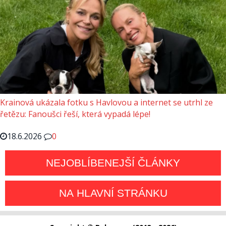
Krainová ukázala fotku s Havlovou a internet se utrhl ze
řetězu: Fanoušci řeší, která vypadá lépe!
18.6.2026
0
NEJOBLÍBENEJŠÍ ČLÁNKY
NA HLAVNÍ STRÁNKU