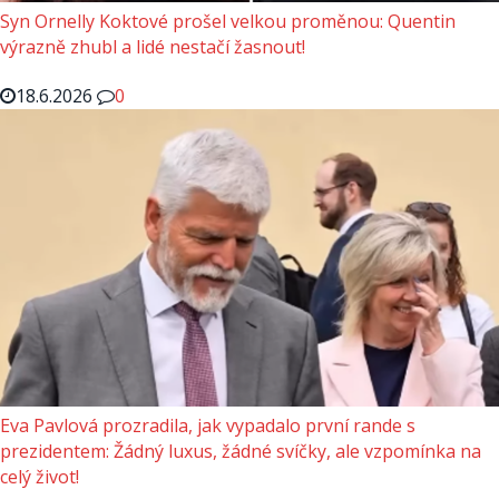
Syn Ornelly Koktové prošel velkou proměnou: Quentin
výrazně zhubl a lidé nestačí žasnout!
18.6.2026
0
Eva Pavlová prozradila, jak vypadalo první rande s
prezidentem: Žádný luxus, žádné svíčky, ale vzpomínka na
celý život!