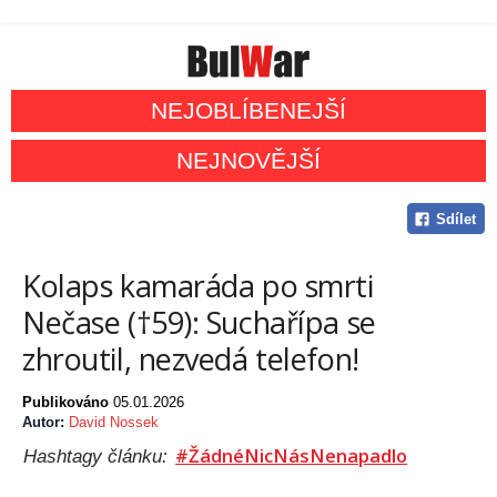
NEJOBLÍBENEJŠÍ
NEJNOVĚJŠÍ
Sdílet
Kolaps kamaráda po smrti
Nečase (†59): Suchařípa se
zhroutil, nezvedá telefon!
Publikováno
05.01.2026
Autor:
David Nossek
#ŽádnéNicNásNenapadlo
Hashtagy článku: