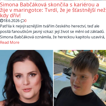
Simona Babčáková skončila s kariérou a
žije v maringotce: Tvrdí, že je šťastnější než
kdy dřív!
18.6.2026
0
Patřila k nejvýraznějším tvářím českého herectví, teď ale
posílá fanouškům jasný vzkaz: její život se mění od základů.
Simona Babčáková oznámila, že hereckou kapitolu uzavírá,
Read More