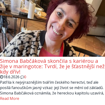
Simona Babčáková skončila s kariérou a
žije v maringotce: Tvrdí, že je šťastnější než
kdy dřív!
18.6.2026
0
Patřila k nejvýraznějším tvářím českého herectví, teď ale
posílá fanouškům jasný vzkaz: její život se mění od základů.
Simona Babčáková oznámila, že hereckou kapitolu uzavírá,
Read More