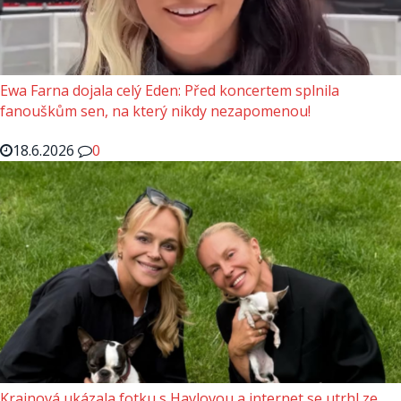
Ewa Farna dojala celý Eden: Před koncertem splnila
fanouškům sen, na který nikdy nezapomenou!
18.6.2026
0
Krainová ukázala fotku s Havlovou a internet se utrhl ze