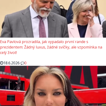
Eva Pavlová prozradila, jak vypadalo první rande s
prezidentem: Žádný luxus, žádné svíčky, ale vzpomínka na
celý život!
18.6.2026
0