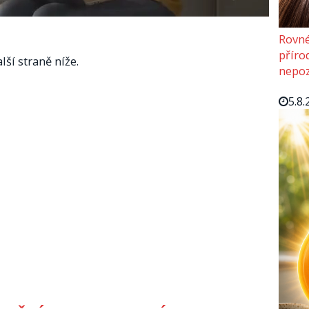
Rovné
příro
lší straně níže.
nepoz
5.8.