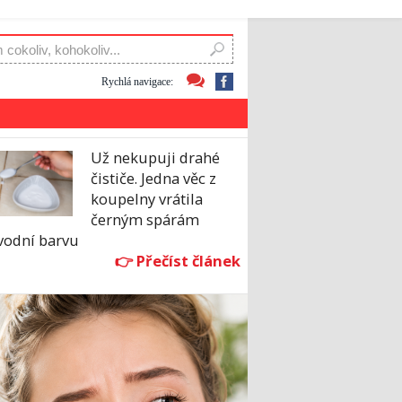
Rychlá navigace:
Už nekupuji drahé
čističe. Jedna věc z
koupelny vrátila
černým spárám
vodní barvu