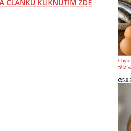
A ČLÁNKU KLIKNUTÍM ZDE
Chybí
těla 
5.8.