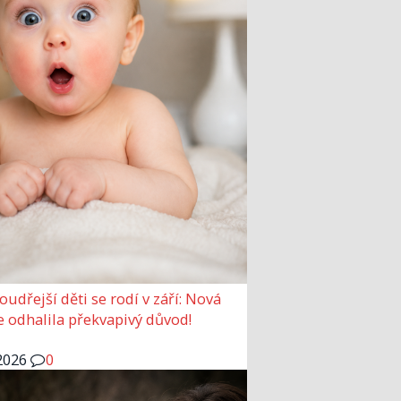
udřejší děti se rodí v září: Nová
e odhalila překvapivý důvod!
2026
0