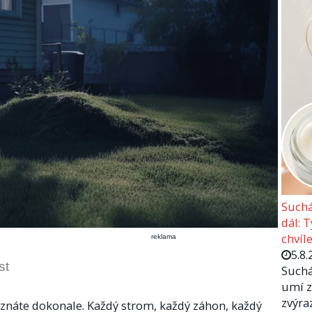
Suchá
dál: 
chvíle
reklama
5.8.
st
Suchá
umí z
zvýra
 znáte dokonale. Každý strom, každý záhon, každý