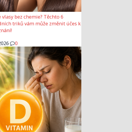
 vlasy bez chemie? Těchto 6
dních triků vám může změnit účes k
nání!
2026
0