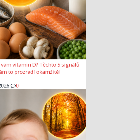
 vám vitamin D? Těchto 5 signálů
vám to prozradí okamžitě!
2026
0