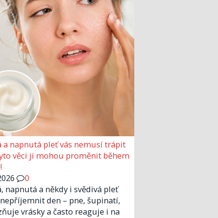
 a napnutá pleť vás nemusí trápit
Tyto věci ji mohou proměnit během
!
2026
0
, napnutá a někdy i svědivá pleť
nepříjemnit den – pne, šupinatí,
zňuje vrásky a často reaguje i na