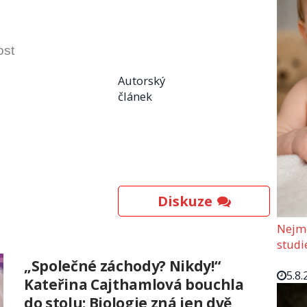
ost
Autorský
článek
Diskuze
Nejmo
studi
„Společné záchody? Nikdy!“
5.8.
Kateřina Cajthamlová bouchla
do stolu: Biologie zná jen dvě