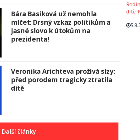
Rodin
dítě: 
Bára Basiková už nemohla
mlčet: Drsný vzkaz politikům a
5.8.
jasné slovo k útokům na
prezidenta!
Veronika Arichteva prožívá slzy:
před porodem tragicky ztratila
dítě
Další články