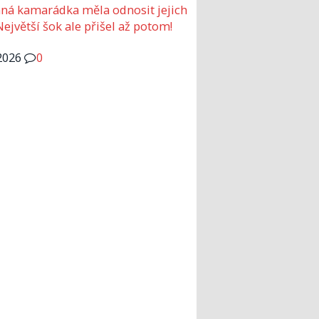
ná kamarádka měla odnosit jejich
Největší šok ale přišel až potom!
2026
0