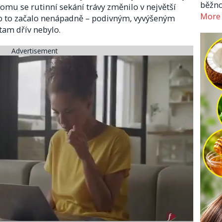
běžno
omu se rutinní sekání trávy změnilo v největší
More
no to začalo nenápadně – podivným, vyvýšeným
tam dřív nebylo.
Advertisement