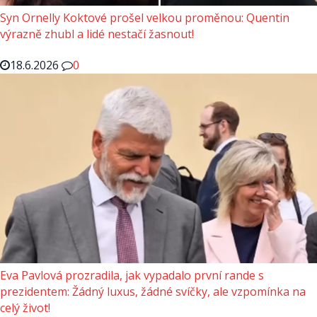
Syn Ornelly Koktové prošel velkou proměnou: Quentin
výrazně zhubl a lidé nestačí žasnout!
18.6.2026
0
Eva Pavlová prozradila, jak vypadalo první rande s
prezidentem: Žádný luxus, žádné svíčky, ale vzpomínka na
celý život!