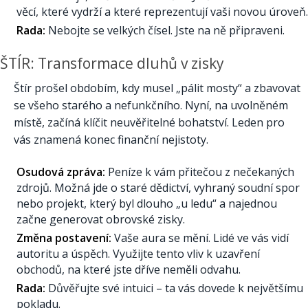
věcí, které vydrží a které reprezentují vaši novou úroveň.
Rada:
Nebojte se velkých čísel. Jste na ně připraveni.
ŠTÍR: Transformace dluhů v zisky
Štír prošel obdobím, kdy musel „pálit mosty“ a zbavovat
se všeho starého a nefunkčního. Nyní, na uvolněném
místě, začíná klíčit neuvěřitelné bohatství. Leden pro
vás znamená konec finanční nejistoty.
Osudová zpráva:
Peníze k vám přitečou z nečekaných
zdrojů. Možná jde o staré dědictví, vyhraný soudní spor
nebo projekt, který byl dlouho „u ledu“ a najednou
začne generovat obrovské zisky.
Změna postavení:
Vaše aura se mění. Lidé ve vás vidí
autoritu a úspěch. Využijte tento vliv k uzavření
obchodů, na které jste dříve neměli odvahu.
Rada:
Důvěřujte své intuici – ta vás dovede k největšímu
pokladu.