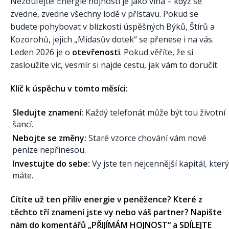
Nezoufejte! Energie hojnosti je jako vlna – když se
zvedne, zvedne všechny lodě v přístavu. Pokud se
budete pohybovat v blízkosti úspěšných Býků, Štírů a
Kozorohů, jejich „Midasův dotek“ se přenese i na vás.
Leden 2026 je o
otevřenosti
. Pokud věříte, že si
zasloužíte víc, vesmír si najde cestu, jak vám to doručit.
Klíč k úspěchu v tomto měsíci:
Sledujte znamení:
Každý telefonát může být tou životní
šancí.
Nebojte se změny:
Staré vzorce chování vám nové
peníze nepřinesou.
Investujte do sebe:
Vy jste ten nejcennější kapitál, který
máte.
Cítíte už ten příliv energie v peněžence? Které z
těchto tří znamení jste vy nebo váš partner? Napište
nám do komentářů „PŘIJÍMÁM HOJNOST“ a SDÍLEJTE