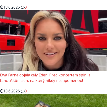
18.6.2026
0
Ewa Farna dojala celý Eden: Před koncertem splnila
fanouškům sen, na který nikdy nezapomenou!
18.6.2026
0