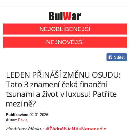
NEJOBLÍBENEJŠÍ
NEJNOVĚJŠÍ
Sdílet
LEDEN PŘINÁŠÍ ZMĚNU OSUDU:
Tato 3 znamení čeká finanční
tsunami a život v luxusu! Patříte
mezi ně?
Publikováno
02.01.2026
Autor:
Pavla
#ŽádnéNicNásNenapadlo
Hashtagy článku: