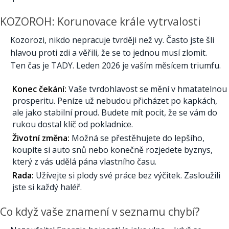
KOZOROH: Korunovace krále vytrvalosti
Kozorozi, nikdo nepracuje tvrději než vy. Často jste šli
hlavou proti zdi a věřili, že se to jednou musí zlomit.
Ten čas je TADY. Leden 2026 je vaším měsícem triumfu.
Konec čekání:
Vaše tvrdohlavost se mění v hmatatelnou
prosperitu. Peníze už nebudou přicházet po kapkách,
ale jako stabilní proud. Budete mít pocit, že se vám do
rukou dostal klíč od pokladnice.
Životní změna:
Možná se přestěhujete do lepšího,
koupíte si auto snů nebo konečně rozjedete byznys,
který z vás udělá pána vlastního času.
Rada:
Užívejte si plody své práce bez výčitek. Zasloužili
jste si každý haléř.
Co když vaše znamení v seznamu chybí?