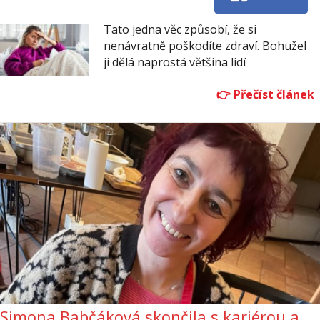
Tato jedna věc způsobí, že si
nenávratně poškodíte zdraví. Bohužel
ji dělá naprostá většina lidí
Simona Babčáková skončila s kariérou a