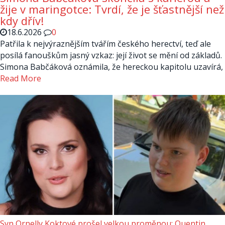
žije v maringotce: Tvrdí, že je šťastnější než
kdy dřív!
18.6.2026
0
Patřila k nejvýraznějším tvářím českého herectví, teď ale
posílá fanouškům jasný vzkaz: její život se mění od základů.
Simona Babčáková oznámila, že hereckou kapitolu uzavírá,
Read More
Syn Ornelly Koktové prošel velkou proměnou: Quentin