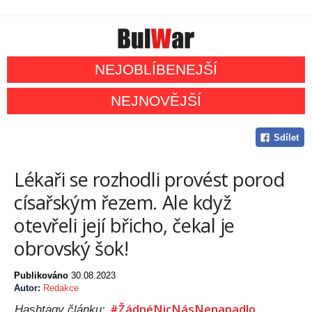
NEJOBLÍBENEJŠÍ
NEJNOVĚJŠÍ
Sdílet
Lékaři se rozhodli provést porod
císařským řezem. Ale když
otevřeli její břicho, čekal je
obrovský šok!
Publikováno
30.08.2023
Autor:
Redakce
#ŽádnéNicNásNenapadlo
Hashtagy článku: