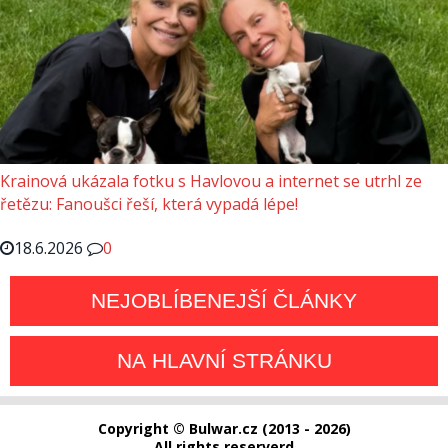
Krainová ukázala fotku s Havlovou a internet se utrhl ze
řetězu: Fanoušci řeší, která vypadá lépe!
18.6.2026
0
NEJOBLÍBENEJŠÍ ČLÁNKY
NA HLAVNÍ STRÁNKU
Copyright © Bulwar.cz (2013 - 2026)
All rights reserverd