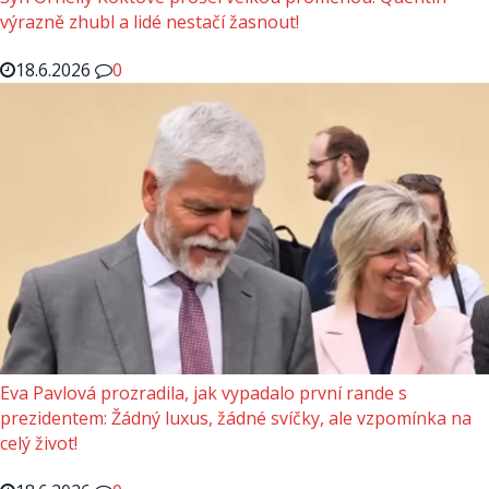
výrazně zhubl a lidé nestačí žasnout!
18.6.2026
0
Eva Pavlová prozradila, jak vypadalo první rande s
prezidentem: Žádný luxus, žádné svíčky, ale vzpomínka na
celý život!