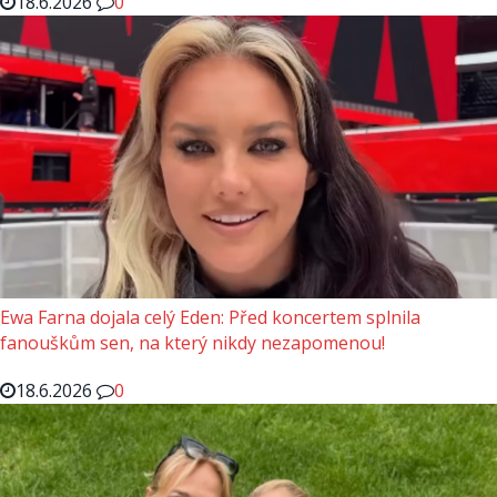
18.6.2026
0
Ewa Farna dojala celý Eden: Před koncertem splnila
fanouškům sen, na který nikdy nezapomenou!
18.6.2026
0