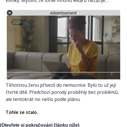
kliniky. Myslím, že tohle mnoho lékařů nezažije…
Advertisement
Těhotnou ženu přivezli do nemocnice. Bylo to už její
čtvrté dítě. Předchozí porody proběhly bez problémů,
ale tentokrát nic nešlo podle plánu.
Tohle se stalo.
(Otevřete si pokračování článku níže)