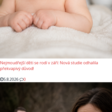
Nejmoudřejší děti se rodí v září: Nová studie odhalila
překvapivý důvod!
5.8.2026
0