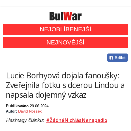
NEJOBLÍBENEJŠÍ
NEJNOVĚJŠÍ
Sdílet
Lucie Borhyová dojala fanoušky:
Zveřejnila fotku s dcerou Lindou a
napsala dojemný vzkaz
Publikováno
29.06.2024
Autor:
David Nossek
#ŽádnéNicNásNenapadlo
Hashtagy článku: