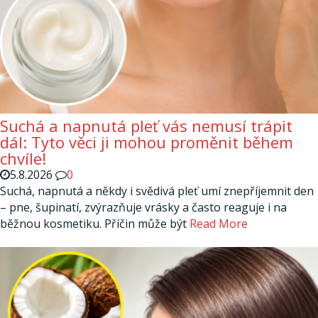
Suchá a napnutá pleť vás nemusí trápit
dál: Tyto věci ji mohou proměnit během
chvíle!
5.8.2026
0
Suchá, napnutá a někdy i svědivá pleť umí znepříjemnit den
– pne, šupinatí, zvýrazňuje vrásky a často reaguje i na
běžnou kosmetiku. Příčin může být
Read More