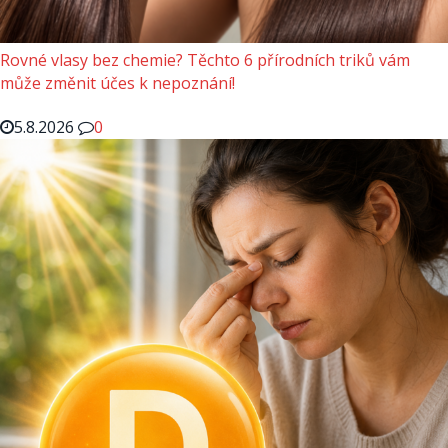
Rovné vlasy bez chemie? Těchto 6 přírodních triků vám
může změnit účes k nepoznání!
5.8.2026
0