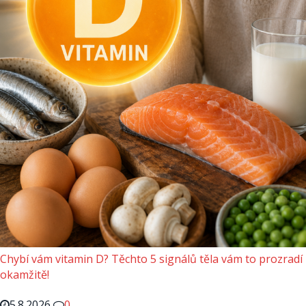
Chybí vám vitamin D? Těchto 5 signálů těla vám to prozradí
okamžitě!
5.8.2026
0