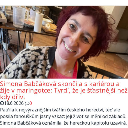
Simona Babčáková skončila s kariérou a
žije v maringotce: Tvrdí, že je šťastnější než
kdy dřív!
18.6.2026
0
Patřila k nejvýraznějším tvářím českého herectví, teď ale
posílá fanouškům jasný vzkaz: její život se mění od základů.
Simona Babčáková oznámila, že hereckou kapitolu uzavírá,