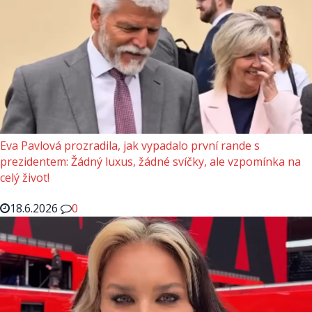
Eva Pavlová prozradila, jak vypadalo první rande s
prezidentem: Žádný luxus, žádné svíčky, ale vzpomínka na
celý život!
18.6.2026
0