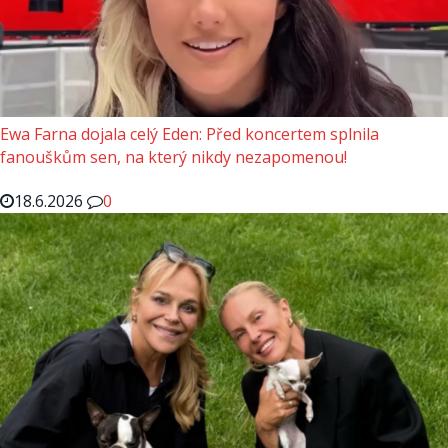
Ewa Farna dojala celý Eden: Před koncertem splnila
fanouškům sen, na který nikdy nezapomenou!
18.6.2026
0