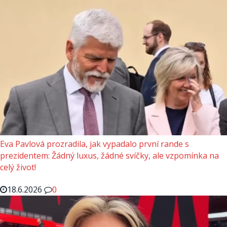
Eva Pavlová prozradila, jak vypadalo první rande s
prezidentem: Žádný luxus, žádné svíčky, ale vzpomínka na
celý život!
18.6.2026
0