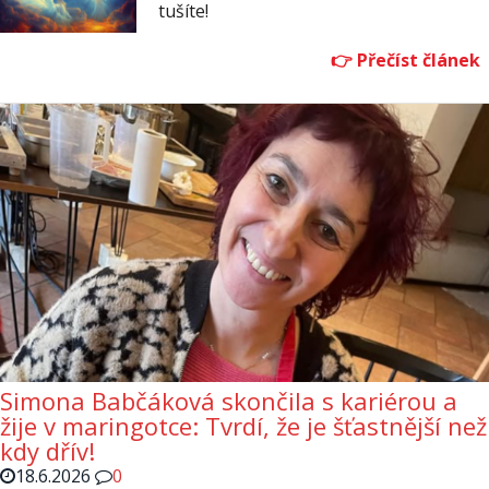
tušíte!
Simona Babčáková skončila s kariérou a
žije v maringotce: Tvrdí, že je šťastnější než
kdy dřív!
18.6.2026
0