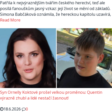
Patřila k nejvýraznějším tvářím českého herectví, teď ale
posílá fanouškům jasný vzkaz: její život se mění od základů.
Simona Babčáková oznámila, že hereckou kapitolu uzavírá,
Read More
Syn Ornelly Koktové prošel velkou proměnou: Quentin
výrazně zhubl a lidé nestačí žasnout!
18.6.2026
0