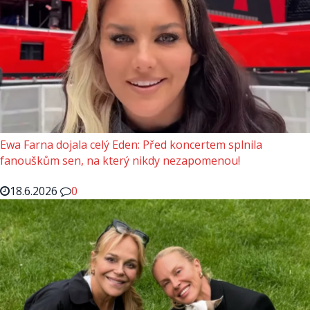
Ewa Farna dojala celý Eden: Před koncertem splnila
fanouškům sen, na který nikdy nezapomenou!
18.6.2026
0