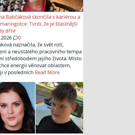
a Babčáková skončila s kariérou a
 maringotce: Tvrdí, že je šťastnější
y dřív!
6.2026
0
ková naznačila, že svět rolí,
ení a neustálého pracovního tempa
ní středobodem jejího života. Místo
chce energii věnovat oblastem,
 ji v posledních
Read More