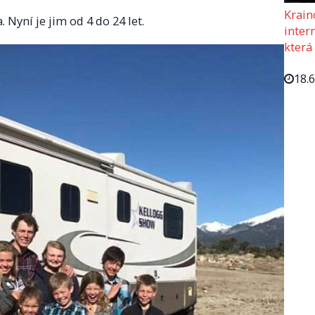
Krain
 Nyní je jim od 4 do 24 let.
intern
která
18.