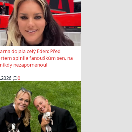
arna dojala celý Eden: Před
rtem splnila fanouškům sen, na
 nikdy nezapomenou!
6.2026
0