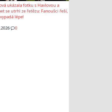
ová ukázala fotku s Havlovou a
et se utrhl ze řetězu: Fanoušci řeší,
 vypadá lépe!
6.2026
0