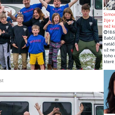
Simon
žije v
než kd
18.
Babčá
natáč
už ne
toho 
které
st