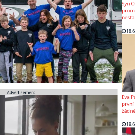
Syn O
promě
nesta
18.
Advertisement
Eva P
první
žádné
18.