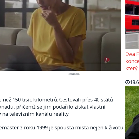
Ewa F
konce
který
reklama
18.
 než 150 tisíc kilometrů. Cestovali přes 40 států
nadu, přičemž se jim podařilo získat vlastní
 na televizním kanálu reality.
master z roku 1999 je spousta místa nejen k životu,