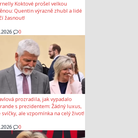
rnelly Koktové prošel velkou
nou: Quentin výrazně zhubl a lidé
čí žasnout!
6.2026
0
avlová prozradila, jak vypadalo
 rande s prezidentem: Žádný luxus,
 svíčky, ale vzpomínka na celý život!
6.2026
0