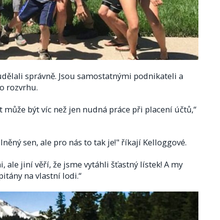
udělali správně. Jsou samostatnými podnikateli a
o rozvrhu.
t může být víc než jen nudná práce při placení účtů,“
něný sen, ale pro nás to tak je!" říkají Kelloggové.
 ale jiní věří, že jsme vytáhli šťastný lístek! A my
itány na vlastní lodi.“