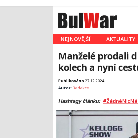
NEJNOVĚJŠÍ
AKTUALITY
Manželé prodali d
kolech a nyní cest
Publikováno
27.12.2024
Autor:
Redakce
#ŽádnéNicNá
Hashtagy článku: