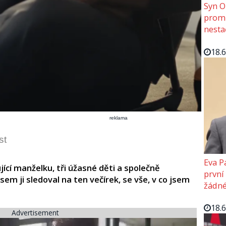
Syn O
promě
nesta
18.
reklama
st
Eva P
jící manželku, tři úžasné děti a společně
první
sem ji sledoval na ten večírek, se vše, v co jsem
žádné
18.
Advertisement