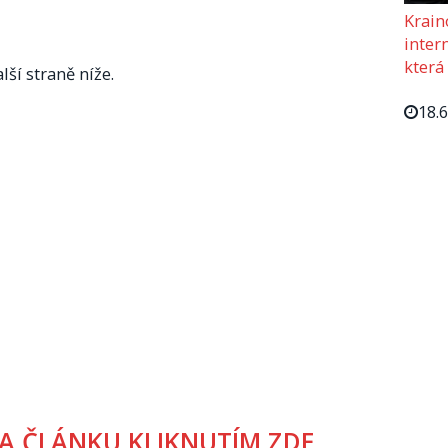
Krain
intern
která
lší straně níže.
18.
A ČLÁNKU KLIKNUTÍM ZDE