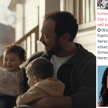
Simon
žije v
než kd
18.
Patři
herec
vzkaz:
Simon
herec