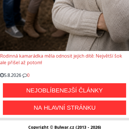
Rodinná kamarádka měla odnosit jejich dítě: Největší šok
ale přišel až potom!
5.8.2026
0
NEJOBLÍBENEJŠÍ ČLÁNKY
NA HLAVNÍ STRÁNKU
Copyright © Bulwar.cz (2013 - 2026)