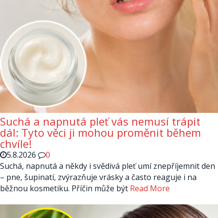
Suchá a napnutá pleť vás nemusí trápit
dál: Tyto věci ji mohou proměnit během
chvíle!
5.8.2026
0
Suchá, napnutá a někdy i svědivá pleť umí znepříjemnit den
– pne, šupinatí, zvýrazňuje vrásky a často reaguje i na
běžnou kosmetiku. Příčin může být
Read More