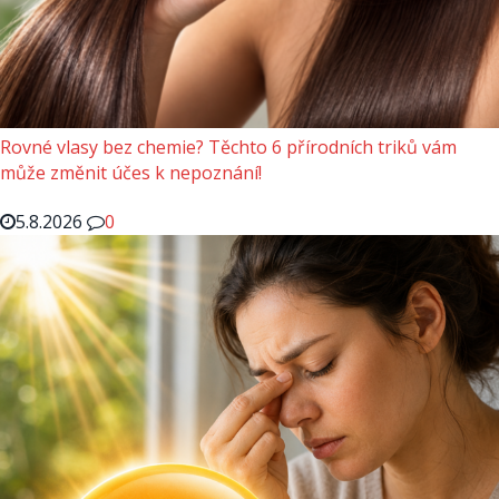
Rovné vlasy bez chemie? Těchto 6 přírodních triků vám
může změnit účes k nepoznání!
5.8.2026
0