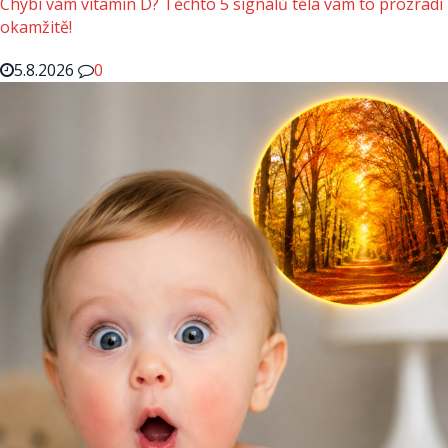
Chybí vám vitamin D? Těchto 5 signálů těla vám to prozradí
okamžitě!
5.8.2026
0