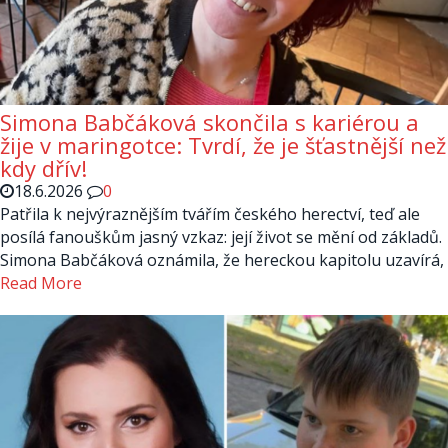
Simona Babčáková skončila s kariérou a
žije v maringotce: Tvrdí, že je šťastnější než
kdy dřív!
18.6.2026
0
Patřila k nejvýraznějším tvářím českého herectví, teď ale
posílá fanouškům jasný vzkaz: její život se mění od základů.
Simona Babčáková oznámila, že hereckou kapitolu uzavírá,
Read More