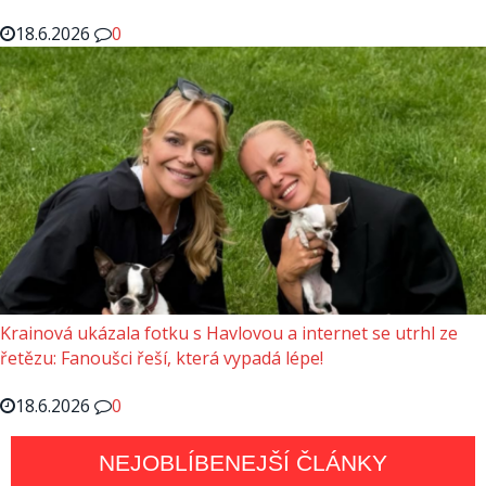
18.6.2026
0
Krainová ukázala fotku s Havlovou a internet se utrhl ze
řetězu: Fanoušci řeší, která vypadá lépe!
18.6.2026
0
NEJOBLÍBENEJŠÍ ČLÁNKY