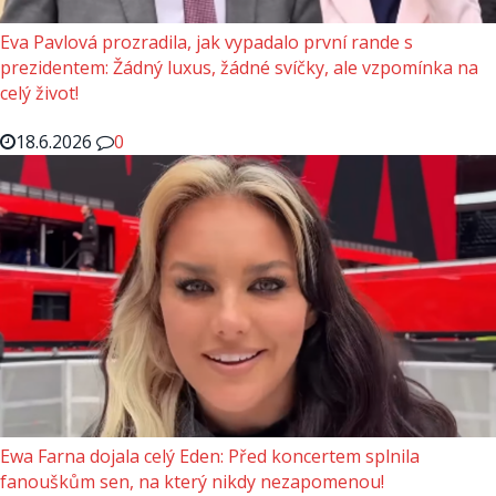
Eva Pavlová prozradila, jak vypadalo první rande s
prezidentem: Žádný luxus, žádné svíčky, ale vzpomínka na
celý život!
18.6.2026
0
Ewa Farna dojala celý Eden: Před koncertem splnila
fanouškům sen, na který nikdy nezapomenou!