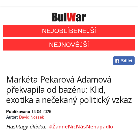
NEJOBLÍBENEJŠÍ
NEJNOVĚJŠÍ
Sdílet
Markéta Pekarová Adamová
překvapila od bazénu: Klid,
exotika a nečekaný politický vzkaz
Publikováno
14.04.2026
Autor:
David Nossek
#ŽádnéNicNásNenapadlo
Hashtagy článku: