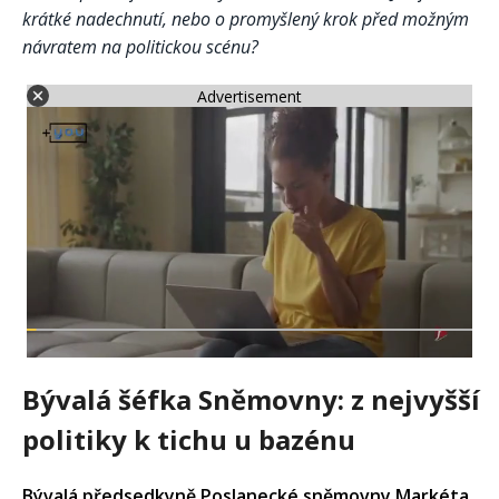
krátké nadechnutí, nebo o promyšlený krok před možným
návratem na politickou scénu?
Advertisement
Bývalá šéfka Sněmovny: z nejvyšší
politiky k tichu u bazénu
Bývalá předsedkyně Poslanecké sněmovny Markéta