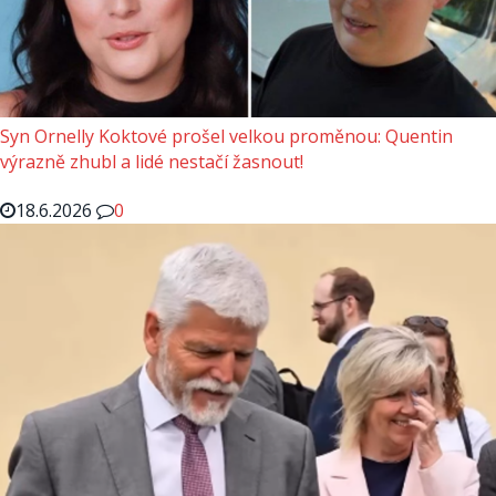
Syn Ornelly Koktové prošel velkou proměnou: Quentin
výrazně zhubl a lidé nestačí žasnout!
18.6.2026
0