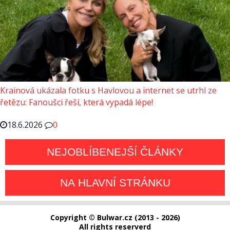
Krainová ukázala fotku s Havlovou a internet se utrhl ze
řetězu: Fanoušci řeší, která vypadá lépe!
18.6.2026
0
NEJOBLÍBENEJŠÍ ČLÁNKY
NA HLAVNÍ STRÁNKU
Copyright © Bulwar.cz (2013 - 2026)
All rights reserverd