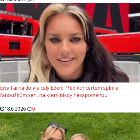
Ewa Farna dojala celý Eden: Před koncertem splnila
fanouškům sen, na který nikdy nezapomenou!
18.6.2026
0