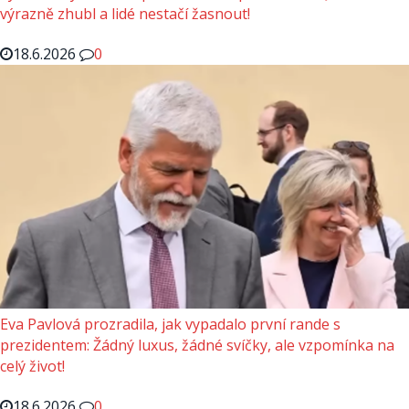
výrazně zhubl a lidé nestačí žasnout!
18.6.2026
0
Eva Pavlová prozradila, jak vypadalo první rande s
prezidentem: Žádný luxus, žádné svíčky, ale vzpomínka na
celý život!
18.6.2026
0