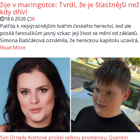
žije v maringotce: Tvrdí, že je šťastnější než
kdy dřív!
18.6.2026
0
Patřila k nejvýraznějším tvářím českého herectví, teď ale
posílá fanouškům jasný vzkaz: její život se mění od základů.
Simona Babčáková oznámila, že hereckou kapitolu uzavírá,
Read More
Syn Ornelly Koktové prošel velkou proměnou: Quentin