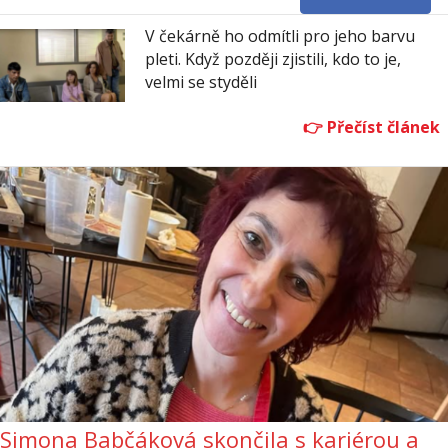
V čekárně ho odmítli pro jeho barvu
pleti. Když později zjistili, kdo to je,
velmi se styděli
Simona Babčáková skončila s kariérou a