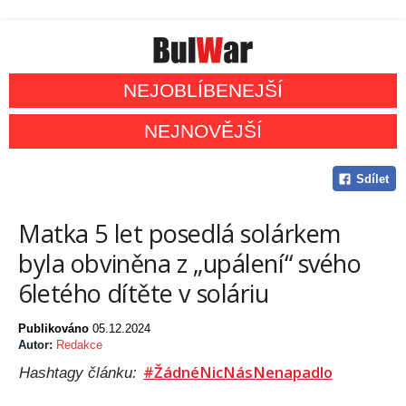
NEJOBLÍBENEJŠÍ
NEJNOVĚJŠÍ
Sdílet
Matka 5 let posedlá solárkem
byla obviněna z „upálení“ svého
6letého dítěte v soláriu
Publikováno
05.12.2024
Autor:
Redakce
#ŽádnéNicNásNenapadlo
Hashtagy článku: