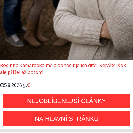
Rodinná kamarádka měla odnosit jejich dítě: Největší šok
ale přišel až potom!
5.8.2026
0
NEJOBLÍBENEJŠÍ ČLÁNKY
NA HLAVNÍ STRÁNKU