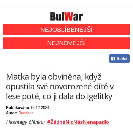
NEJOBLÍBENEJŠÍ
NEJNOVĚJŠÍ
Sdílet
Matka byla obviněna, když
opustila své novorozené dítě v
lese poté, co ji dala do igelitky
Publikováno
18.12.2024
Autor:
Redakce
#ŽádnéNicNásNenapadlo
Hashtagy článku: