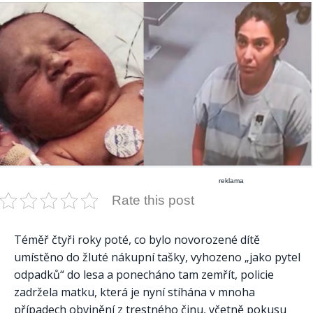
reklama
Rate this post
Téměř čtyři roky poté, co bylo novorozené dítě
umístěno do žluté nákupní tašky, vyhozeno „jako pytel
odpadků“ do lesa a ponecháno tam zemřít, policie
zadržela matku, která je nyní stíhána v mnoha
případech obvinění z trestného činu, včetně pokusu