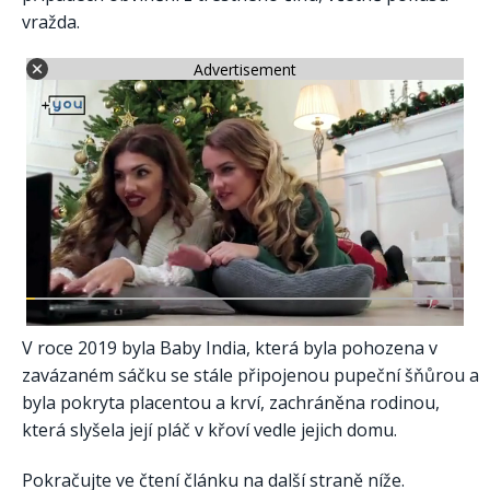
vražda.
Advertisement
V roce 2019 byla Baby India, která byla pohozena v
zavázaném sáčku se stále připojenou pupeční šňůrou a
byla pokryta placentou a krví, zachráněna rodinou,
která slyšela její pláč v křoví vedle jejich domu.
Pokračujte ve čtení článku na další straně níže.