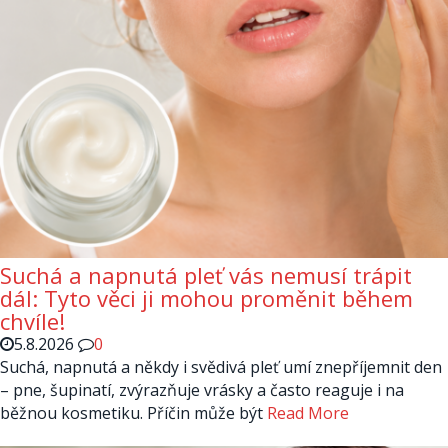
Suchá a napnutá pleť vás nemusí trápit
dál: Tyto věci ji mohou proměnit během
chvíle!
5.8.2026
0
Suchá, napnutá a někdy i svědivá pleť umí znepříjemnit den
– pne, šupinatí, zvýrazňuje vrásky a často reaguje i na
běžnou kosmetiku. Příčin může být
Read More