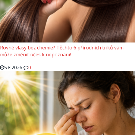
Rovné vlasy bez chemie? Těchto 6 přírodních triků vám
může změnit účes k nepoznání!
5.8.2026
0